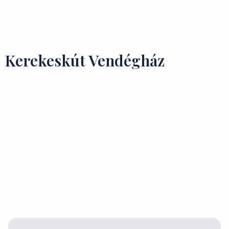
Ízek és Kincsek
Kerekeskút Vendégház