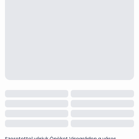
Szeretettel várjuk Önöket Visegrádon a város