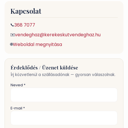
Kapcsolat
368 7077
📞
vendeghaz@kerekeskutvendeghaz.hu
✉️
Weboldal megnyitása
🌐
Érdeklődés / Üzenet küldése
Írj közvetlenül a szállásadónak — gyorsan válaszolnak.
Neved *
E-mail *