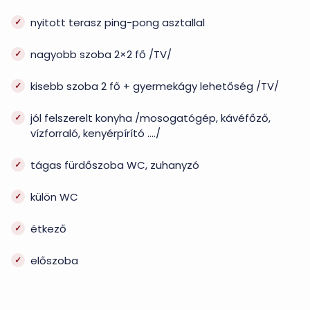
nyitott terasz ping-pong asztallal
nagyobb szoba 2×2 fő /TV/
kisebb szoba 2 fő + gyermekágy lehetőség /TV/
jól felszerelt konyha /mosogatógép, kávéfőző,
vízforraló, kenyérpírító …./
tágas fürdőszoba WC, zuhanyzó
külön WC
étkező
előszoba