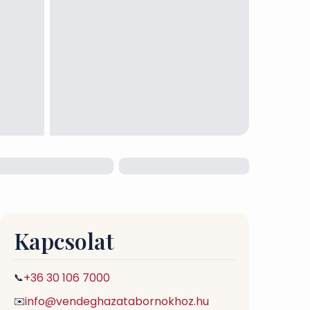
Kapcsolat
+36 30 106 7000
📞
info@vendeghazatabornokhoz.hu
✉️