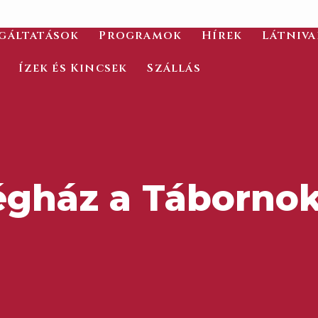
gáltatások
Programok
Hírek
Látniv
Ízek és Kincsek
Szállás
gház a Táborno