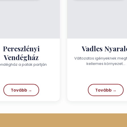
Pereszlényi
Vadles Nyaral
Vendégház
Változatos igényeknek megf
kellemes környezet…
ndégház a patak partján
Tovább →
Tovább →