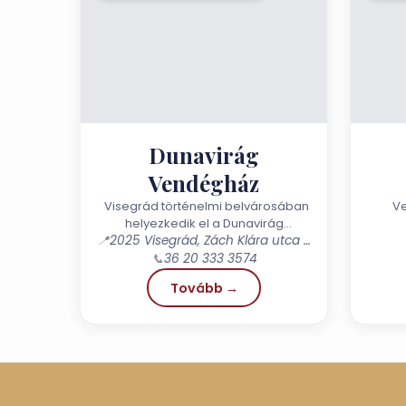
Dunavirág
Vendégház
Visegrád történelmi belvárosában
Ve
helyezkedik el a Dunavirág
📍
Vendégház. 180 éve a családunk
2025 Visegrád, Zách Klára utca 35.
tulajdonában lévő ingatlant újítottuk
📞
36 20 333 3574
fel...
Tovább →