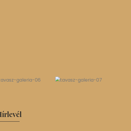
írlevél