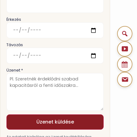
Érkezés
Távozás
Üzenet *
Üzenet küldése
Az adatait kizárólag az üzenet továbbítására