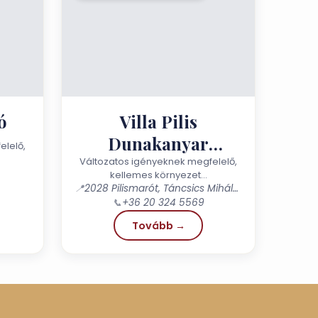
ó
Villa Pilis
Dunakanyar
elelő,
Pilismarót
Változatos igényeknek megfelelő,
kellemes környezet…
📍
2028 Pilismarót, Táncsics Mihály utca 9/a
📞
+36 20 324 5569
Tovább →