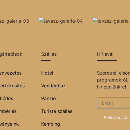
gáltatások
Szállás
Hírlevél
envezetés
Hotel
Szeretnél elsőn
programokról, 
értékesítés
Vendégház
hírlevelünkre!
bérlés
Panzió
mbérlés
Turista szállás
Feliratkozás
ványaink
Kemping