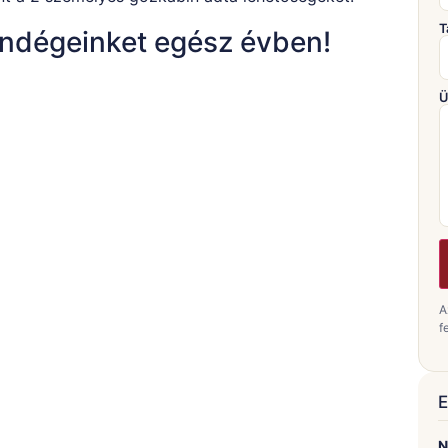
T
vendégeinket egész évben!
Ü
A
fe
E
N