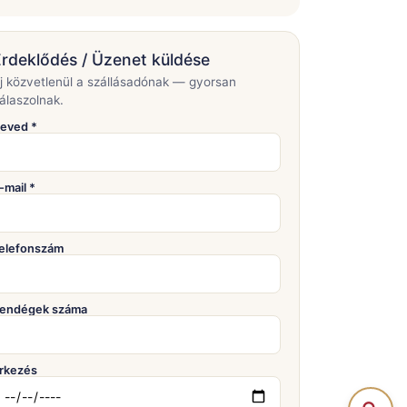
rdeklődés / Üzenet küldése
rj közvetlenül a szállásadónak — gyorsan
álaszolnak.
eved *
-mail *
elefonszám
endégek száma
rkezés