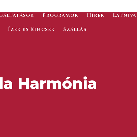
gáltatások
Programok
Hírek
Látniv
Ízek és Kincsek
Szállás
lla Harmónia