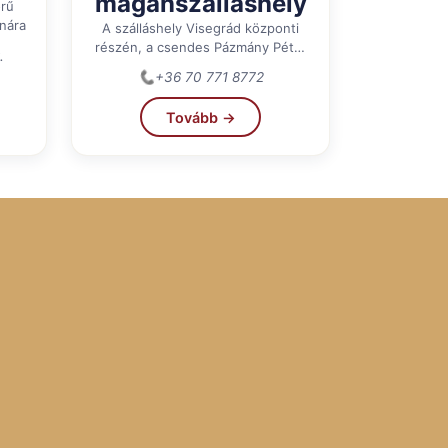
magánszálláshely
rű
unára
A szálláshely Visegrád központi
részén, a csendes Pázmány Péter
.
utcából nyílik. Stílusos, egyedi,
📞
+36 70 771 8772
otthonos és mindennel fel­szerelt,
ami...
Tovább →