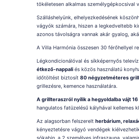
tökéletesen alkalmas személygépkocsival va
Szálláshelyünk, elhelyezkedésének köszönhe
vágyók számára, hiszen a legkedveltebb kir
azonos távolságra vannak akár gyalog, aká
A Villa Harmónia összesen 30 férőhellyel re
Légkondicionálóval és síkképernyős televíz
étkező-nappali
és közös használatú konyha
időtöltést biztosít
80 négyzetméteres gril
grillezésre, kemence használatára.
A grillteraszról nyílik a hegyoldalba vájt 
hangulatos fatüzelésű kályhával kellemes k
Az alagsorban felszerelt
herbárium, relaxá
kényeztetésre vágyó vendégek kiélvezhetik
sókabin, a 2 személyes infraszauna, valam