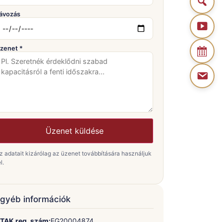
ávozás
zenet *
Üzenet küldése
z adatait kizárólag az üzenet továbbítására használjuk
l.
gyéb információk
TAK reg. szám:
EG20004874