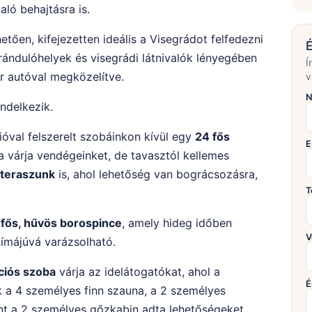
ló behajtásra is.
tően, kifejezetten ideális a Visegrádot felfedezni
É
ándulóhelyek és visegrádi látnivalók lényegében
Í
r autóval megközelítve.
v
N
ndelkezik.
ióval felszerelt szobáinkon kívül egy
24 fős
E
 várja vendégeinket, de tavasztól kellemes
lteraszunk
is, ahol lehetőség van bográcsozásra,
T
16 fős, hűvös borospince
, amely hideg időben
V
límájúvá varázsolható.
ciós szoba
várja az idelátogatókat, ahol a
É
 a 4 személyes finn szauna, a 2 személyes
int a 2 személyes gőzkabin adta lehetőségeket.