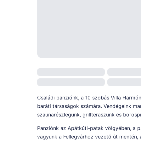
Családi panziónk, a 10 szobás Villa Harmón
baráti társaságok számára. Vendégeink mar
szaunarészlegünk, grillteraszunk és borosp
Panziónk az Apátkúti-patak völgyében, a p
vagyunk a Fellegvárhoz vezető út mentén, a