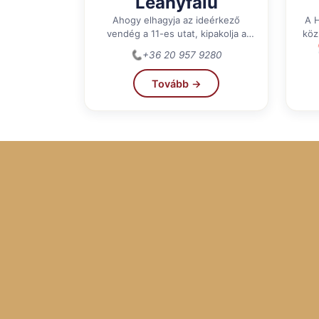
Leányfalu
Ahogy elhagyja az ideérkező
A Ho
vendég a 11-es utat, kipakolja a
köz
csomagokat és megmássza a
📞
+36 20 957 9280
szobákhoz vezető legalább 70...
rév
Tovább →