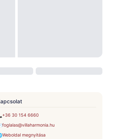
apcsolat
+36 30 154 6660

foglalas@villaharmonia.hu
️
Weboldal megnyitása
