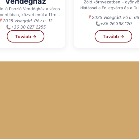
Vendégház
Zöld környezetben – gyönyö
kilátással a Fellegvárra és a D
lló Panzió Vendégház a város
pontjában, közvetlenül a 11-es
📍
2025 Visegrád, Fő u. 66
főút mellett, a nagymarosi
📍
2025 Visegrád, Rév u. 12.
📞
+36 26 398 120
kikötővel szemben található,...
📞
+36 30 827 2255
Tovább →
Tovább →