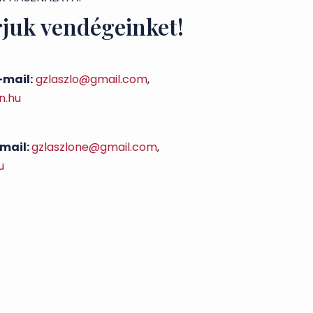
rjuk vendégeinket!
-mail:
gzlaszlo@gmail.com
,
n.hu
mail:
gzlaszlone@gmail.com
,
u