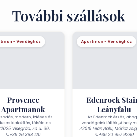
További szállások
rtman - Vendégház
Apartman - Vendégház
Provence
Edenrock Stai
Apartmanok
Leányfalu
odás, modern, ízléses és
Az Edenrock érzés, ahog
ílusos kialakítás, tökéletes
vendégeink látták „A hely 
csolódás kisebb és nagyobb

2025 Visegrád, Fő u. 66.
📍
fekvése, az ínyencek igénye
ágok, baráti kikapcsolódásra
maximálisan kielégítő..
📞
+36 26 398 120
📞
+36 20 957 9280