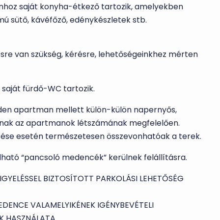
hoz saját konyha-étkező tartozik, amelyekben
mú sütő, kávéfőző, edénykészletek stb.
ésre van szükség, kérésre, lehetőségeinkhez mérten
saját fürdő-WC tartozik.
inden apartman mellett külön-külön napernyős,
vannak az apartmanok létszámának megfelelően.
zése esetén természetesen összevonhatóak a terek.
ható “pancsoló medencék” kerülnek felállításra.
GYELÉSSEL BIZTOSÍTOTT PARKOLÁSI LEHETŐSÉG
MEDENCE VALAMELYIKÉNEK IGÉNYBEVÉTELI
K HASZNÁLATA.