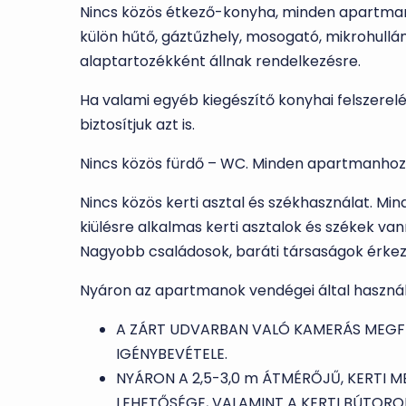
Nincs közös étkező-konyha, minden apartman
külön hűtő, gáztűzhely, mosogató, mikrohullá
alaptartozékként állnak rendelkezésre.
Ha valami egyéb kiegészítő konyhai felszerel
biztosítjuk azt is.
Nincs közös fürdő – WC. Minden apartmanhoz 
Nincs közös kerti asztal és székhasználat. M
kiülésre alkalmas kerti asztalok és székek 
Nagyobb családosok, baráti társaságok érke
Nyáron az apartmanok vendégei által használ
A ZÁRT UDVARBAN VALÓ KAMERÁS MEGFI
IGÉNYBEVÉTELE.
NYÁRON A 2,5-3,0 m ÁTMÉRŐJŰ, KERTI 
LEHETŐSÉGE, VALAMINT A KERTI BÚTORO