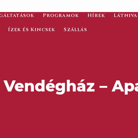
gáltatások
Programok
Hírek
Látniv
Ízek és Kincsek
Szállás
d Vendégház – A