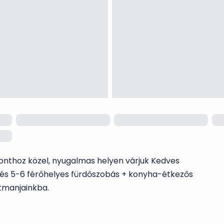
onthoz közel, nyugalmas helyen várjuk Kedves
és 5-6 férőhelyes fürdőszobás + konyha-étkezős
tmanjainkba.