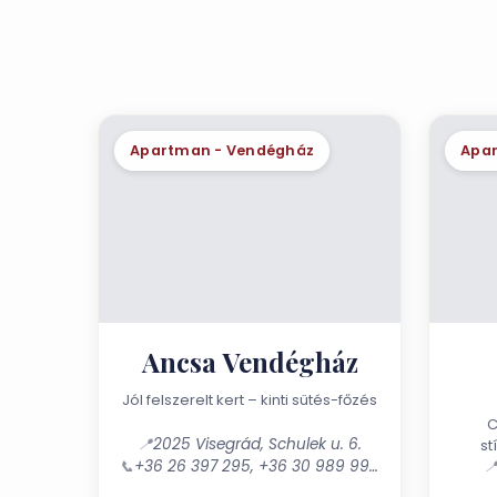
Apartman - Vendégház
Apa
Ancsa Vendégház
Jól felszerelt kert – kinti sütés-főzés
Cs
📍
2025 Visegrád, Schulek u. 6.
st
📞
+36 26 397 295, +36 30 989 9919
kikap

társas