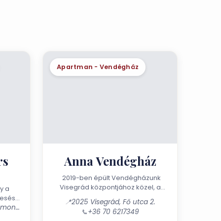
Apartman - Vendégház
rs
Anna Vendégház
2019-ben épült Vendégházunk
Visegrád központjához közel, a
y a
Királyi Palota lábánál, a Duna
mesés
📍
2025 Visegrád, Fő utca 2.
partján található. A régi műemlék...
it is
2016 Leányfalu, Móricz Zsigmond u. 133.
📞
+36 70 6217349
.