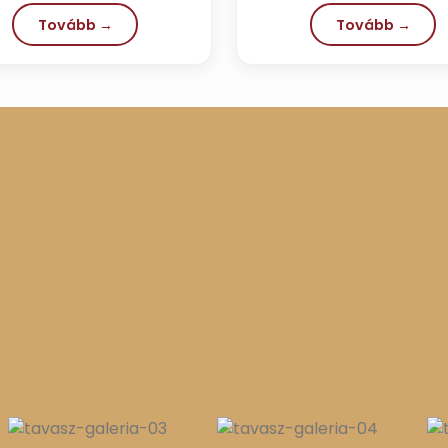
vagy családi...
Tovább →
Tovább →