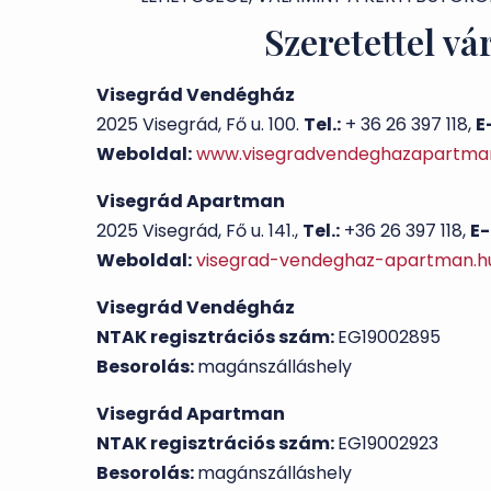
Szeretettel vá
Visegrád Vendégház
2025 Visegrád, Fő u. 100.
Tel.:
+ 36 26 397 118,
E
Weboldal:
www.visegradvendeghazapartma
Visegrád Apartman
2025 Visegrád, Fő u. 141.,
Tel.:
+36 26 397 118,
E-
Weboldal:
visegrad-vendeghaz-apartman.h
Visegrád Vendégház
NTAK regisztrációs szám:
EG19002895
Besorolás:
magánszálláshely
Visegrád Apartman
NTAK regisztrációs szám:
EG19002923
Besorolás:
magánszálláshely