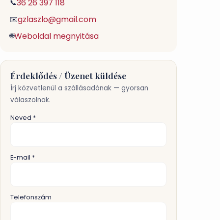
36 26 397 118
📞
gzlaszlo@gmail.com
✉️
Weboldal megnyitása
🌐
Érdeklődés / Üzenet küldése
Írj közvetlenül a szállásadónak — gyorsan
válaszolnak.
Neved *
E-mail *
Telefonszám