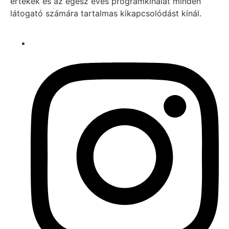
értékek és az egész éves programkínálat minden
látogató számára tartalmas kikapcsolódást kínál.