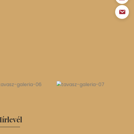
írlevél