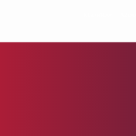
Kezdőlap
Szol