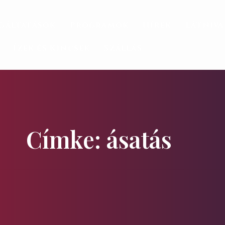
gáltatások
Programok
Hírek
Látniv
Ízek és Kincsek
Szállás
Címke: ásatás