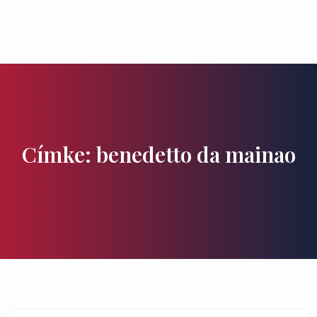
Ízek és Kincsek
Címke: benedetto da mainao