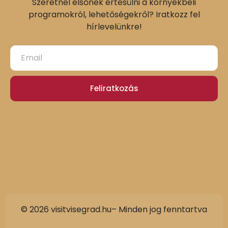
Szeretnél elsőnek értesülni a környékbeli
programokról, lehetőségekről? Iratkozz fel
hírlevelünkre!
Feliratkozás
© 2026 visitvisegrad.hu– Minden jog fenntartva
Slovak