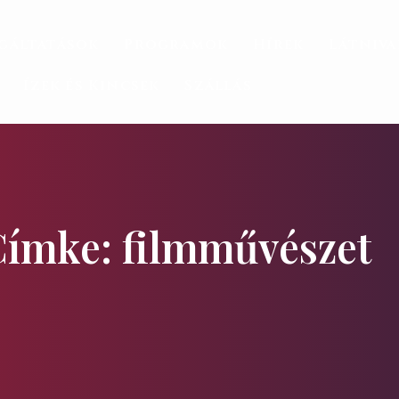
gáltatások
Programok
Hírek
Látniv
Ízek és Kincsek
Szállás
Címke: filmművészet