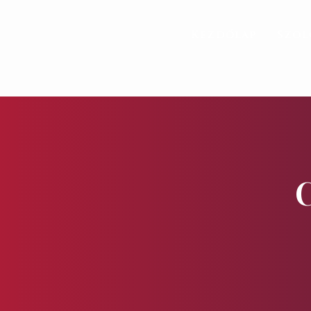
Kezdőlap
Szol