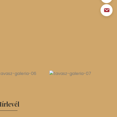
írlevél