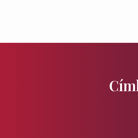
Kezdőlap
Szol
Címk