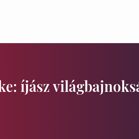
gáltatások
Programok
Hírek
Látniv
Ízek és Kincsek
Szállás
e: íjász világbajnoks