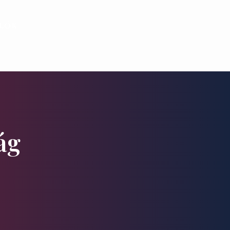
alók
ág