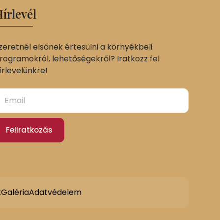
írlevél
zeretnél elsőnek értesülni a környékbeli
rogramokról, lehetőségekről? Iratkozz fel
írlevelünkre!
Feliratkozás
k
Galéria
Adatvédelem