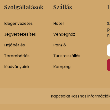
Szolgáltatások
Szállás
H
Idegenvezetés
Hotel
S
p
Jegyértékesítés
Vendégház
h
Hajóbérlés
Panzió
Terembérlés
Turista szállás
Kiadványaink
Kemping
Kapcsolat
Hasznos információ