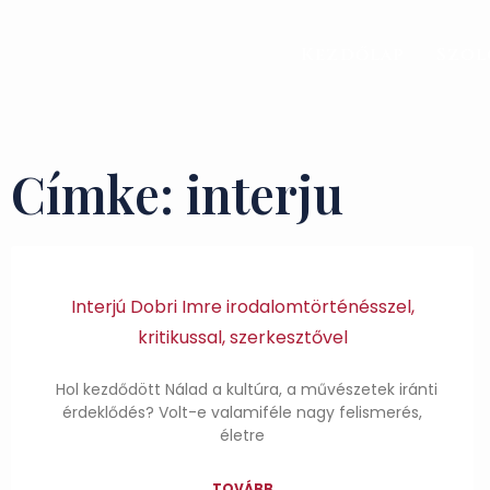
Kezdőlap
Szol
Címke: interju
Interjú Dobri Imre irodalomtörténésszel,
kritikussal, szerkesztővel
Hol kezdődött Nálad a kultúra, a művészetek iránti
érdeklődés? Volt-e valamiféle nagy felismerés,
életre
TOVÁBB