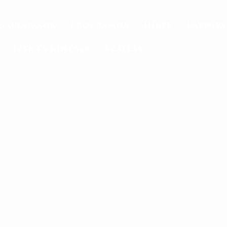
gáltatások
Programok
Hírek
Látniv
Ízek és Kincsek
Szállás