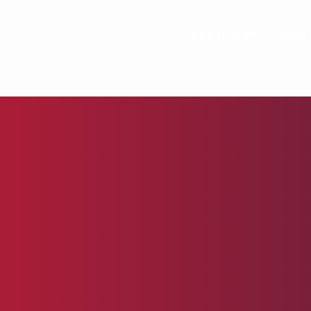
Kezdőlap
Szol