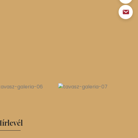
írlevél