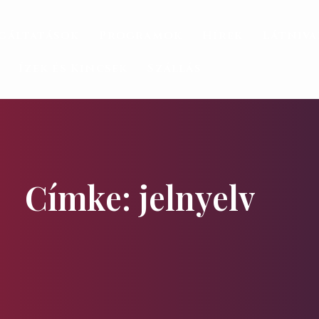
gáltatások
Programok
Hírek
Látniv
Ízek és Kincsek
Szállás
Címke: jelnyelv