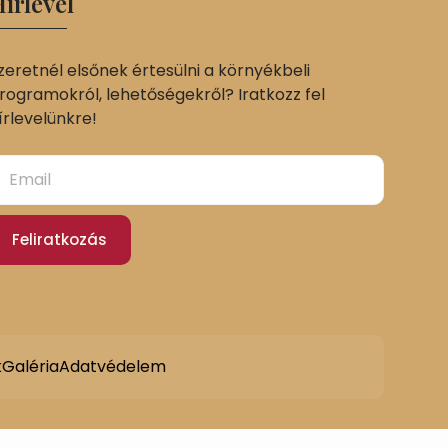
írlevél
zeretnél elsőnek értesülni a környékbeli
rogramokról, lehetőségekről? Iratkozz fel
írlevelünkre!
Feliratkozás
k
Galéria
Adatvédelem