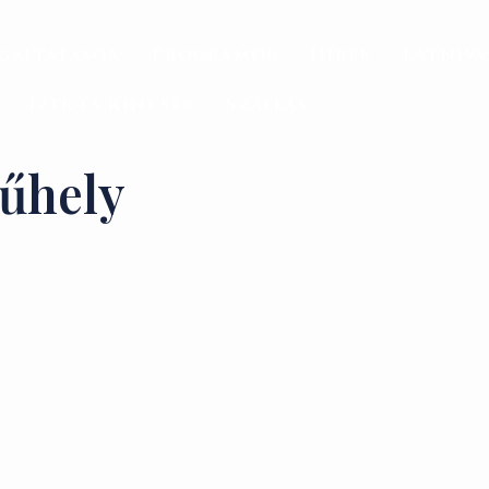
gáltatások
Programok
Hírek
Látniv
Ízek és Kincsek
Szállás
űhely