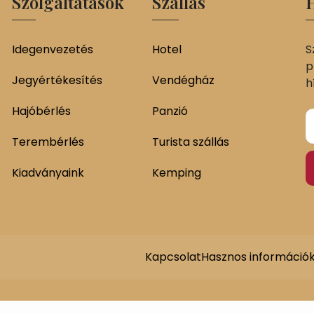
Szolgáltatások
Szállás
H
Idegenvezetés
Hotel
S
p
Jegyértékesítés
Vendégház
h
Hajóbérlés
Panzió
Terembérlés
Turista szállás
Kiadványaink
Kemping
Kapcsolat
Hasznos információ