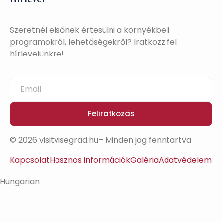
Szeretnél elsőnek értesülni a környékbeli
programokról, lehetőségekről? Iratkozz fel
hírlevelünkre!
Feliratkozás
© 2026 visitvisegrad.hu– Minden jog fenntartva
Kapcsolat
Hasznos információk
Galéria
Adatvédelem
Hungarian