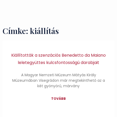
Ízek és Kincsek
Címke: kiállítás
Kiállították a szenzációs Benedetto da Maiano
leletegyüttes kulcsfontosságú darabjait
A Magyar Nemzeti Múzeum Mátyás Király
Múzeumában Visegrádon már megtekinthető az a
két gyönyörű, márvány
TOVÁBB