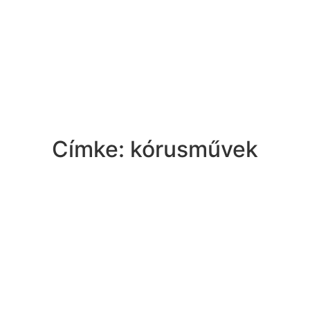
Ízek és Kincsek
Címke: kórusművek