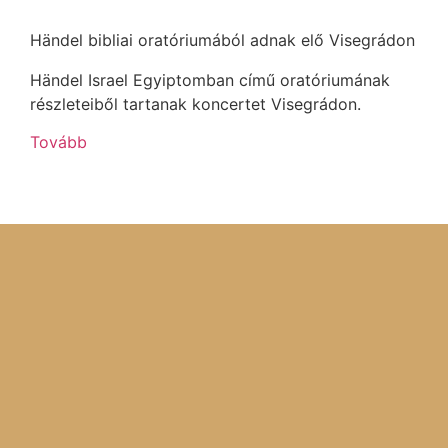
Händel bibliai oratóriumából adnak elő Visegrádon
Händel Israel Egyiptomban című oratóriumának
részleteiből tartanak koncertet Visegrádon.
Tovább