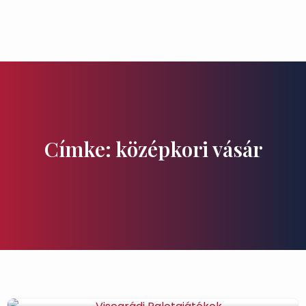
Ízek és Kincsek
Címke: középkori vásár