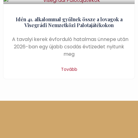
Idén 41. alkalommal gyűlnek össze a lovagok a
Visegrádi Nemzetközi Palotajátékokon
A tavalyi kerek évforduló hatalmas ünnepe után
2026-ban egy újabb csodás évtizedet nyitunk
meg
Tovább