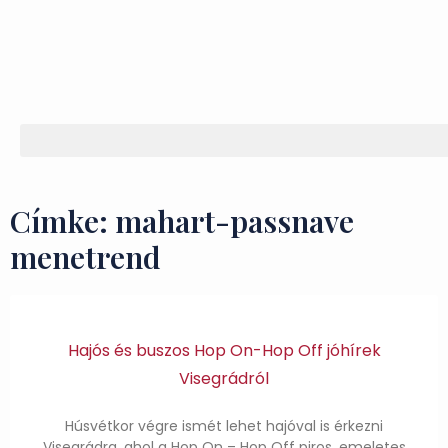
Címke: mahart-passnave
menetrend
Hajós és buszos Hop On-Hop Off jóhírek
Visegrádról
Húsvétkor végre ismét lehet hajóval is érkezni
Visegrádra, ahol a Hop On – Hop Off piros, emeletes