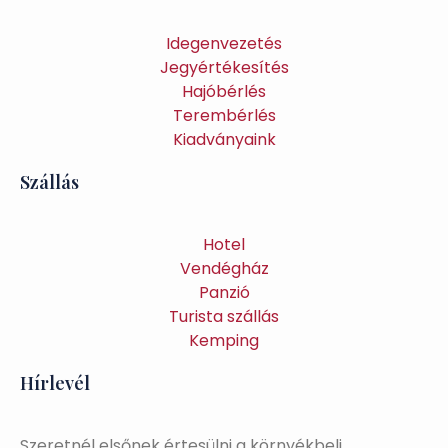
Idegenvezetés
Jegyértékesítés
Hajóbérlés
Terembérlés
Kiadványaink
Szállás
Hotel
Vendégház
Panzió
Turista szállás
Kemping
Hírlevél
Szeretnél elsőnek értesülni a környékbeli