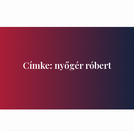
Ízek és Kincsek
Címke: nyőgér róbert