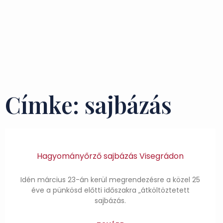
Címke: sajbázás
Hagyományőrző sajbázás Visegrádon
Idén március 23-án kerül megrendezésre a közel 25
éve a pünkösd előtti időszakra „átköltöztetett
sajbázás.