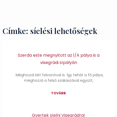
Ízek és Kincsek
Címke: síelési lehetőségek
Szerda este megnyitott az 1/A pálya is a
visegrádi sípályán
Méghozzá két felvonóval is. Így tehát a fő pálya,
méghozzá a felső szakaszával együtt,
TOVÁBB
Gyertek síelni Visegrádra!