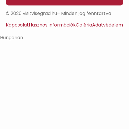
© 2026 visitvisegrad.hu– Minden jog fenntartva
Kapcsolat
Hasznos információk
Galéria
Adatvédelem
Hungarian