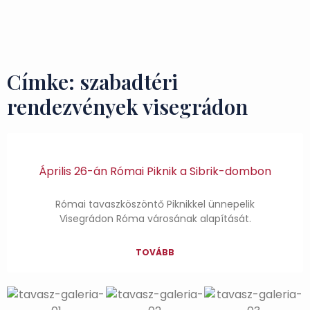
Ízek és Kincsek
Címke: szabadtéri
rendezvények visegrádon
Április 26-án Római Piknik a Sibrik-dombon
Római tavaszköszöntő Piknikkel ünnepelik
Visegrádon Róma városának alapítását.
TOVÁBB