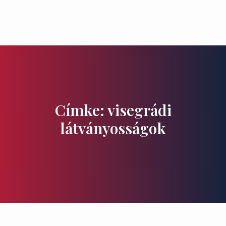
Ízek és Kincsek
Címke: visegrádi
látványosságok