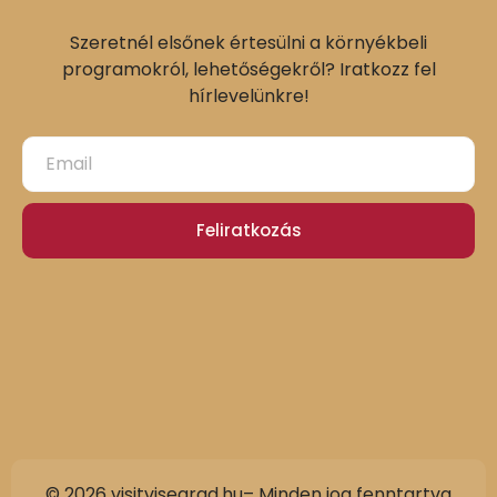
Szeretnél elsőnek értesülni a környékbeli
programokról, lehetőségekről? Iratkozz fel
hírlevelünkre!
Feliratkozás
© 2026 visitvisegrad.hu– Minden jog fenntartva