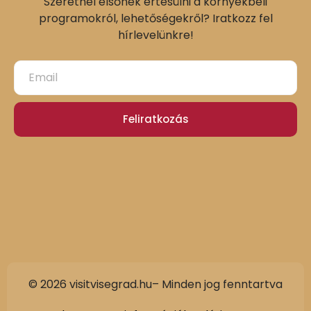
Szeretnél elsőnek értesülni a környékbeli
programokról, lehetőségekről? Iratkozz fel
hírlevelünkre!
Feliratkozás
© 2026 visitvisegrad.hu– Minden jog fenntartva
Slovak
German