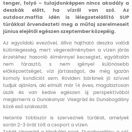
tenger, folyó – tulajdonképpen nincs akadály a
deszkák előtt, ha vízről van szó. Az
outdoor.maffia idén is lélegzetelállító SUP
túrákkal örvendezteti meg a műfaj szerelmeseit
június elejétől egészen szeptember közepéig.
Az egyoldalú evezővel, állva hajtható deszka valódi
különlegesség, mert végeredményben a vízen járás
érzetéhez hasonló élménnyel kecsegtet, egyáltalán
nem fárasztó, s nem igényel különösebb
előképzettséget, vízi jártasságot, de még igazán
komoly kondíciót sem. Röviden: bárkinek jó szívvel
tudjuk ajánlani, aki elmúlt már 14 éves, magabiztosan
úszik és van kedve egészen új perspektívából
megismerni a Dunakanyar Visegrád és Dunabogdány
közé eső szakaszát.
Hetente többször is szerveznek túrákat, amelyek
során 2-3 órát tölt a csoport a vízen.
Tehát Visegrád a kiindulási pont, Dunabogdány a cél,