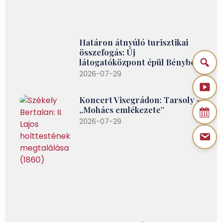
Határon átnyúló turisztikai
összefogás: Új
látogatóközpont épül Bényben
2026-07-29
Koncert Visegrádon: Tarsoly –
„Mohács emlékezete”
2026-07-29