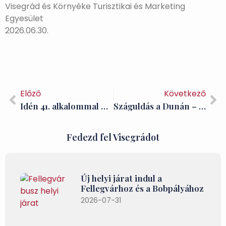
Visegrád és Környéke Turisztikai és Marketing
Egyesület
2026.06.30.
Előző
Következő
Idén 41. alkalommal gyűlnek össze a lovagok a Visegrádi Nemzetközi Palotajátékokon
Száguldás a Dunán – Motorcsónakos élményutak a Dunakanyarban
Fedezd fel Visegrádot
Új helyi járat indul a
Fellegvárhoz és a Bobpályához
2026-07-31