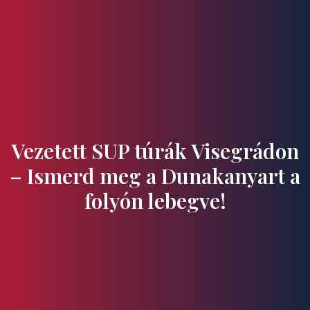
Ízek és Kincsek
Vezetett SUP túrák Visegrádon
– Ismerd meg a Dunakanyart a
folyón lebegve!