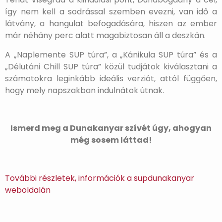
így nem kell a sodrással szemben evezni, van idő a
látvány, a hangulat befogadására, hiszen az ember
már néhány perc alatt magabiztosan áll a deszkán.
A „Naplemente SUP túra”, a „Kánikula SUP túra” és a
„Délutáni Chill SUP túra” közül tudjátok kiválasztani a
számotokra leginkább ideális verziót, attól függően,
hogy mely napszakban indulnátok útnak.
Ismerd meg a Dunakanyar szívét úgy, ahogyan
még sosem láttad!
További részletek, információk a supdunakanyar
weboldalán