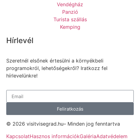
Vendégház
Panzió
Turista szállás
Kemping
Hírlevél
Szeretnél elsőnek értesülni a környékbeli
programokról, lehetőségekről? Iratkozz fel
hírlevelünkre!
Feliratkozás
© 2026 visitvisegrad.hu– Minden jog fenntartva
Kapcsolat
Hasznos információk
Galéria
Adatvédelem