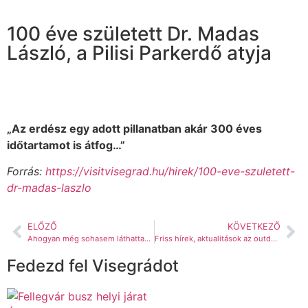
100 éve született Dr. Madas
László, a Pilisi Parkerdő atyja
„Az erdész egy adott pillanatban akár 300 éves
időtartamot is átfog…”
Forrás:
https://visitvisegrad.hu/hirek/100-eve-szuletett-
dr-madas-laszlo
ELŐZŐ
KÖVETKEZŐ
Ahogyan még sohasem láthattad a visegrádi Királyi Palotát
Friss hírek, aktualitások az outdoor.maffia háza tájáról
Fedezd fel Visegrádot