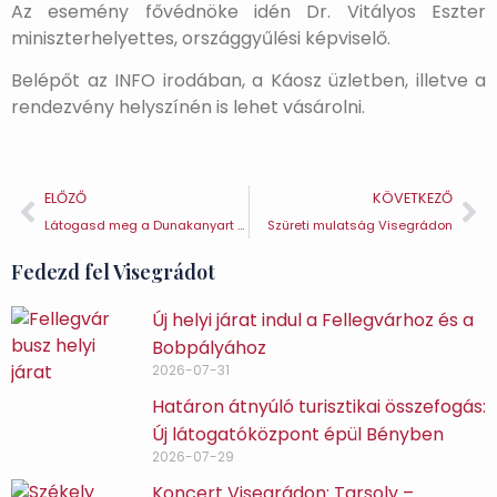
Az esemény fővédnöke idén Dr. Vitályos Eszter
miniszterhelyettes, országgyűlési képviselő.
Belépőt az INFO irodában, a Káosz üzletben, illetve a
rendezvény helyszínén is lehet vásárolni.
ELŐZŐ
KÖVETKEZŐ
Látogasd meg a Dunakanyart a Mahart hajójárataival
Szüreti mulatság Visegrádon
Fedezd fel Visegrádot
Új helyi járat indul a Fellegvárhoz és a
Bobpályához
2026-07-31
Határon átnyúló turisztikai összefogás:
Új látogatóközpont épül Bényben
2026-07-29
Koncert Visegrádon: Tarsoly –