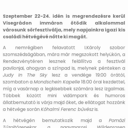
Szeptember 22-24. idén is megrendezésre kerül
Visegrádon immáron ötödik alkalommal
városunk sörfesztiválja, mely napjainkra igazi kis
családi hétvégévé nőtte ki magát.
A nemrégiben felavatott I.Károly szobor
szomszédságában, mára már megszokott helyükön, a
Rendezvénytéren lesznek felállítva a fesztivál
pavilonjai, ahogyan a színpad is, melynek pénteken a
Judy In The Sky
lesz a vendége 19:00 órától,
szombaton a
Mondschein Kapelle
18:00 órai kezdettel,
míg a vasárnap a legkisebbek számára lesz izgalmas.
Többek között mini vidámpark és humoros
állatbemutató is várja majd őket, de ellátogat hozzánk
a hétvége során
Kőhalmi Ferenc bűvész
is.
A hétvégén bemutatkozik majd a
Pomázi
Tűzoltózenekar
, a nagymarosi
Wildenrosen