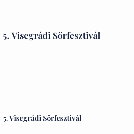
Ízek és Kincsek
5. Visegrádi Sörfesztivál
5. Visegrádi Sörfesztivál