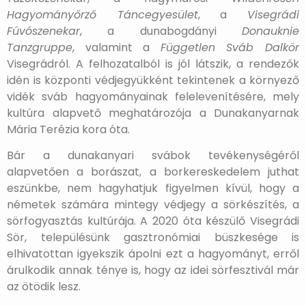
Hagyományőrző Táncegyesület
, a
Visegrádi
Fúvószenekar
, a dunabogdányi
Donauknie
Tanzgruppe
, valamint a
Független Sváb Dalkör
Visegrádról. A felhozatalból is jól látszik, a rendezők
idén is központi védjegyükként tekintenek a környező
vidék sváb hagyományainak felelevenítésére, mely
kultúra alapvető meghatározója a Dunakanyarnak
Mária Terézia kora óta.
Bár a dunakanyari svábok tevékenységéről
alapvetően a borászat, a borkereskedelem juthat
eszünkbe, nem hagyhatjuk figyelmen kívül, hogy a
németek számára mintegy védjegy a sörkészítés, a
sörfogyasztás kultúrája. A 2020 óta készülő Visegrádi
Sör, településünk gasztronómiai büszkesége is
elhivatottan igyekszik ápolni ezt a hagyományt, erről
árulkodik annak ténye is, hogy az idei sörfesztivál már
az ötödik lesz.