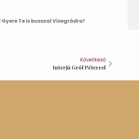
 Gyere Te is busszal Visegrádra!
Következő
Interjú Gróf Péterrel