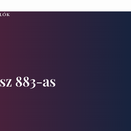
alók
esz 883-as