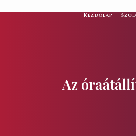
Kezdőlap
Szol
Az óraátáll