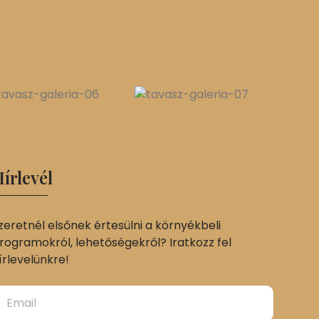
írlevél
zeretnél elsőnek értesülni a környékbeli
rogramokról, lehetőségekről? Iratkozz fel
írlevelünkre!