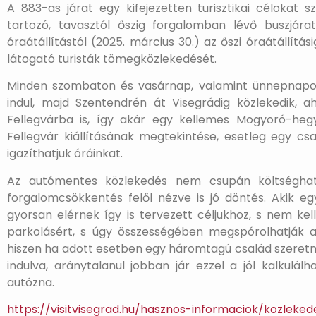
A 883-as járat egy kifejezetten turisztikai célokat 
tartozó, tavasztól őszig forgalomban lévő buszjára
óraátállítástól (2025. március 30.) az őszi óraátállít
látogató turisták tömegközlekedését.
Minden szombaton és vasárnap, valamint ünnepnapok
indul, majd Szentendrén át Visegrádig közlekedik, a
Fellegvárba is, így akár egy kellemes Mogyoró-hegy
Fellegvár kiállításának megtekintése, esetleg egy cs
igazíthatjuk óráinkat.
Az autómentes közlekedés nem csupán költséghaté
forgalomcsökkentés felől nézve is jó döntés. Akik eg
gyorsan elérnek így is tervezett céljukhoz, s nem kell
parkolásért, s úgy összességében megspórolhatják a
hiszen ha adott esetben egy háromtagú család szeretne
indulva, aránytalanul jobban jár ezzel a jól kalkulál
autózna.
https://visitvisegrad.hu/hasznos-informaciok/kozleked