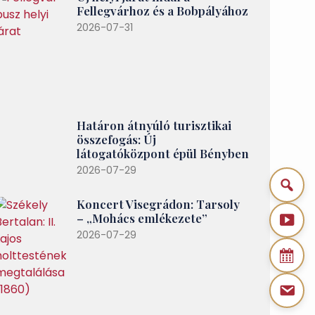
Fellegvárhoz és a Bobpályához
2026-07-31
Határon átnyúló turisztikai
összefogás: Új
látogatóközpont épül Bényben
2026-07-29
Koncert Visegrádon: Tarsoly
– „Mohács emlékezete”
2026-07-29