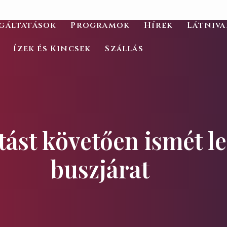
gáltatások
Programok
Hírek
Látniv
Ízek és Kincsek
Szállás
ítást követően ismét l
buszjárat