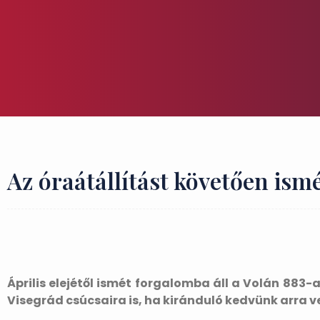
Az óraátállítást követően ismé
Április elejétől ismét forgalomba áll a Volán 883-
Visegrád csúcsaira is, ha kiránduló kedvünk arra 