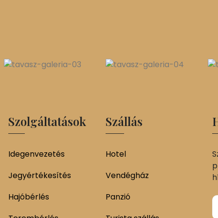
Szolgáltatások
Szállás
H
Idegenvezetés
Hotel
S
p
Jegyértékesítés
Vendégház
h
Hajóbérlés
Panzió