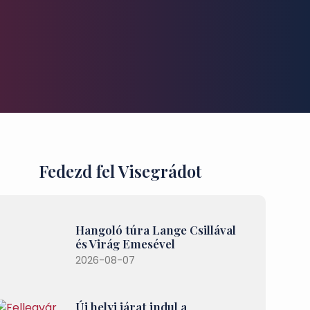
Fedezd fel Visegrádot
Hangoló túra Lange Csillával
és Virág Emesével
2026-08-07
Új helyi járat indul a