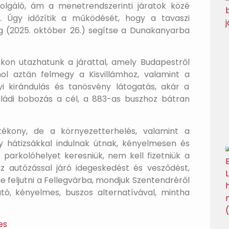
szolgáló, ám a menetrendszerinti járatok közé
t. Úgy időzítik a működését, hogy a tavaszi
ásig (2025. október 26.) segítse a Dunakanyarba
on utazhatunk a járattal, amely Budapestről
hol aztán felmegy a Kisvillámhoz, valamint a
i kirándulás és tanösvény látogatás, akár a
aládi bobozás a cél, a 883-as buszhoz bátran
kony, de a környezetterhelés, valamint a
y hátizsákkal indulnak útnak, kényelmesen és
 parkolóhelyet keresniük, nem kell fizetniük a
z autózással járó idegeskedést és vesződést,
 feljutni a Fellegvárba, mondjuk Szentendréről
ható, kényelmes, buszos alternatívával, mintha
es