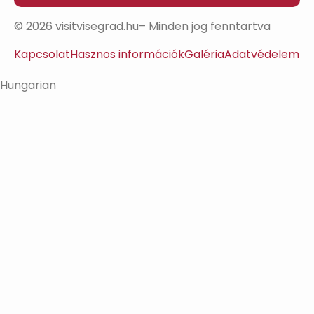
© 2026 visitvisegrad.hu– Minden jog fenntartva
Kapcsolat
Hasznos információk
Galéria
Adatvédelem
Hungarian