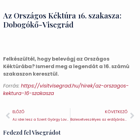
Az Országos Kéktúra 16. szakasza:
Dobogókő-Visegrád
Felkészültél, hogy belevágj az Országos
Kéktúrába? Ismerd meg a legendát a 16. számú
szakaszon keresztül.
Forrás:
https://visitvisegrad.hu/hirek/az-orszagos-
kektura-16-szakasza
ELŐZŐ
KÖVETKEZŐ
Az idei lesz a Szent György Lovagrend 29. nyári egyeteme
Balesetveszélyes az erdőjárás a Pilisi Parkerdőben
Fedezd fel Visegrádot