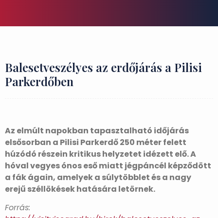
Balesetveszélyes az erdőjárás a Pilisi
Parkerdőben
Az elmúlt napokban tapasztalható időjárás
elsősorban a Pilisi Parkerdő 250 méter felett
húzódó részein kritikus helyzetet idézett elő. A
hóval vegyes ónos eső miatt jégpáncél képződött
a fák ágain, amelyek a súlytöbblet és a nagy
erejű széllökések hatására letörnek.
Forrás: