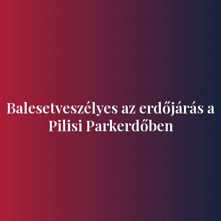
Ízek és Kincsek
Balesetveszélyes az erdőjárás a
Pilisi Parkerdőben