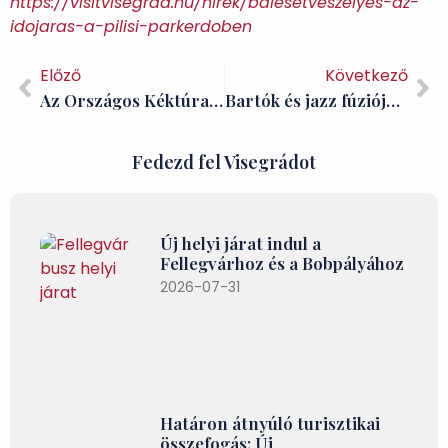
https://visitvisegrad.hu/hirek/balesetveszelyes-az-
idojaras-a-pilisi-parkerdoben
Előző
Következő
Az Országos Kéktúra 16. szakasza: Dobogókő-Visegrád
Bartók és jazz fúziója – Visegrádon a Sárik Péter Trió
Fedezd fel Visegrádot
Új helyi járat indul a
Fellegvárhoz és a Bobpályához
2026-07-31
Határon átnyúló turisztikai
összefogás: Új