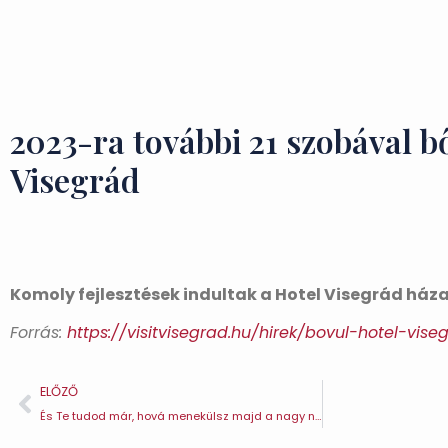
2023-ra további 21 szobával b
Visegrád
Komoly fejlesztések indultak a Hotel Visegrád háza
Forrás:
https://visitvisegrad.hu/hirek/bovul-hotel-vise
ELŐZŐ
És Te tudod már, hová menekülsz majd a nagy nyári kánikula elől? – Visegrád TE