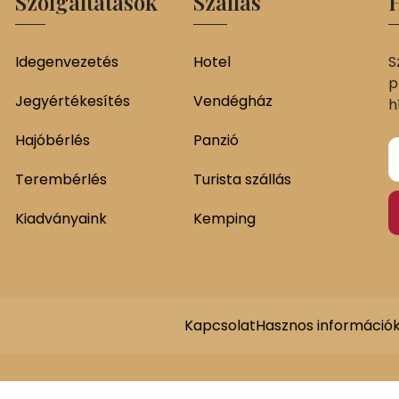
Szolgáltatások
Szállás
H
Idegenvezetés
Hotel
S
p
Jegyértékesítés
Vendégház
h
Hajóbérlés
Panzió
Terembérlés
Turista szállás
Kiadványaink
Kemping
Kapcsolat
Hasznos információ