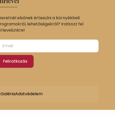
írlevél
zeretnél elsőnek értesülni a környékbeli
rogramokról, lehetőségekről? Iratkozz fel
írlevelünkre!
Feliratkozás
k
Galéria
Adatvédelem