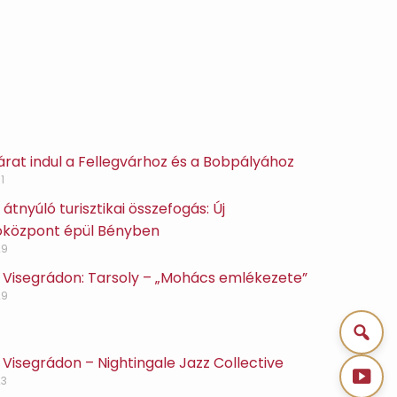
 járat indul a Fellegvárhoz és a Bobpályához
1
átnyúló turisztikai összefogás: Új
óközpont épül Bényben
29
 Visegrádon: Tarsoly – „Mohács emlékezete”
29
Visegrádon – Nightingale Jazz Collective
23