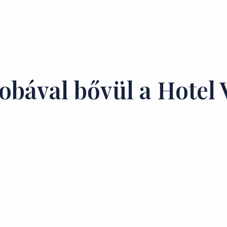
gáltatások
Programok
Hírek
Látniv
Ízek és Kincsek
Szállás
zobával bővül a Hotel