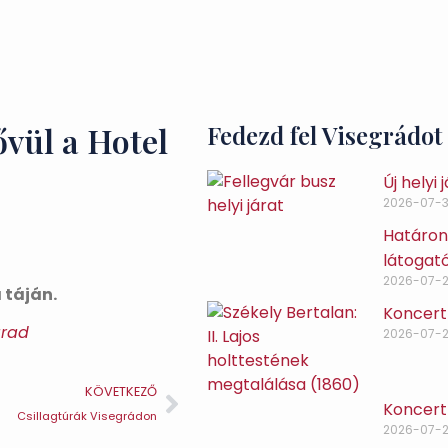
ővül a Hotel
Fedezd fel Visegrádot
Új helyi
2026-07-3
Határon 
látogat
2026-07-
 táján.
Koncert
grad
2026-07-
KÖVETKEZŐ
Koncert 
Csillagtúrák Visegrádon
2026-07-