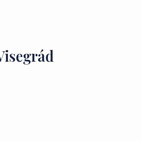
alók
 Visegrád