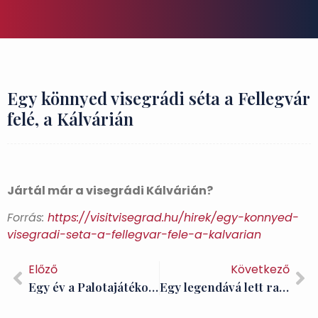
Egy könnyed visegrádi séta a Fellegvár
felé, a Kálvárián
Jártál már a visegrádi Kálvárián?
Forrás:
https://visitvisegrad.hu/hirek/egy-konnyed-
visegradi-seta-a-fellegvar-fele-a-kalvarian
Előző
Következő
Egy év a Palotajátékok nélkül
Egy legendává lett rajzfilmsorozat – Mesék Mátyás királyról