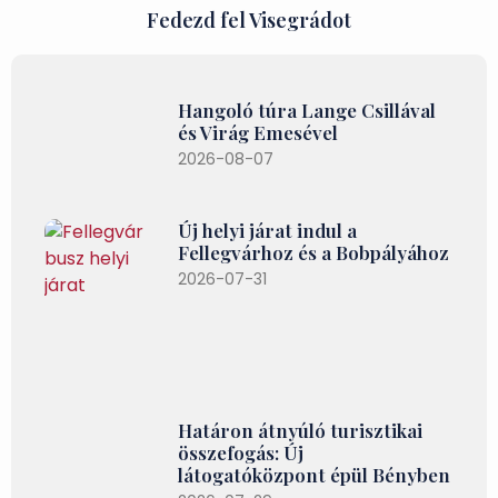
Fedezd fel Visegrádot
Hangoló túra Lange Csillával
és Virág Emesével
2026-08-07
Új helyi járat indul a
Fellegvárhoz és a Bobpályához
2026-07-31
Határon átnyúló turisztikai
összefogás: Új
látogatóközpont épül Bényben