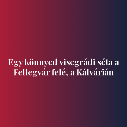
Ízek és Kincsek
Egy könnyed visegrádi séta a
Fellegvár felé, a Kálvárián