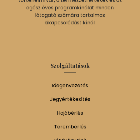
történelmi vár, a természeti értékek és az
egész éves programkínálat minden
látogató számára tartalmas
kikapcsolódást kínál.
Szolgáltatások
Idegenvezetés
Jegyértékesítés
Hajóbérlés
Terembérlés