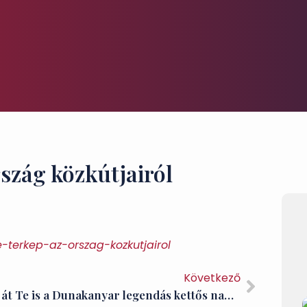
szág közkútjairól
e-terkep-az-orszag-kozkutjairol
Következő
Éld át Te is a Dunakanyar legendás kettős naplementéjét!