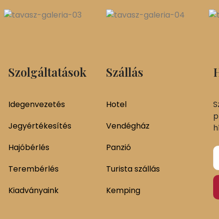
Szolgáltatások
Szállás
H
Idegenvezetés
Hotel
S
p
Jegyértékesítés
Vendégház
h
Hajóbérlés
Panzió
Terembérlés
Turista szállás
Kiadványaink
Kemping