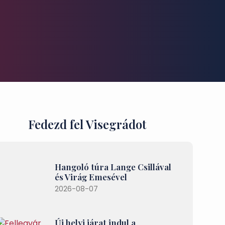
Fedezd fel Visegrádot
Hangoló túra Lange Csillával
és Virág Emesével
2026-08-07
Új helyi járat indul a