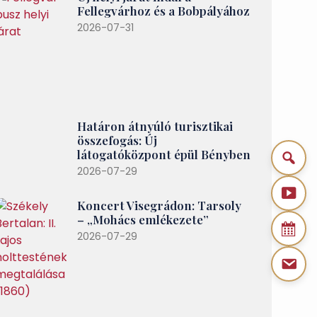
Fellegvárhoz és a Bobpályához
2026-07-31
Határon átnyúló turisztikai
összefogás: Új
látogatóközpont épül Bényben
2026-07-29
Koncert Visegrádon: Tarsoly
– „Mohács emlékezete”
2026-07-29