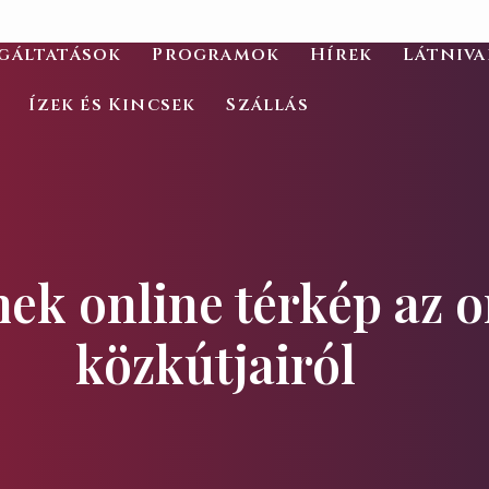
gáltatások
Programok
Hírek
Látniv
Ízek és Kincsek
Szállás
ek online térkép az o
közkútjairól