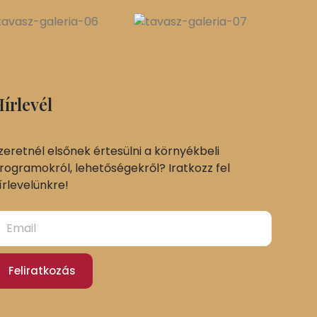
írlevél
zeretnél elsőnek értesülni a környékbeli
rogramokról, lehetőségekről? Iratkozz fel
írlevelünkre!
Feliratkozás