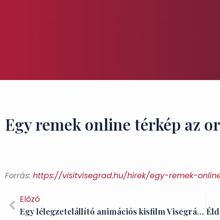
Egy remek online térkép az or
Forrás:
https://visitvisegrad.hu/hirek/egy-remek-onlin
Előző
Egy lélegzetelállító animációs kisfilm Visegrádról