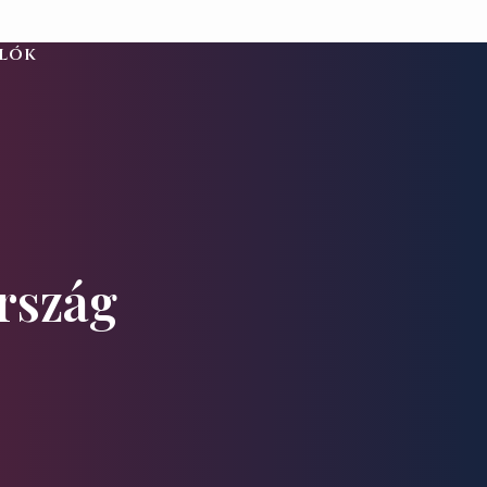
alók
rszág