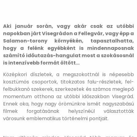
Aki január során, vagy akár csak az utóbbi
napokban járt Visegrádon a Fellegvár, vagy épp a
Salamon-torony környékén, tapasztalhatta,
hogy a felénk egyébként is mindennaposnak
számító időutazás-hangulat most a szokásosnál
is intenzívebb formát öltött…
Középkori díszletek, a megszokottnál is népesebb
kosztümös csoportok, titokzatos falu-részletek, fel-
felbukkanó szekerek, szerkezetek és számos meglepő
momentum otthona az utóbbi időszakban Visegrád.
Ennek oka, hogy nagy örömünkre ismét nagyszabású
filmek forgatásának helyszínéül választották
városunk emblematikus történelmi pontjait.