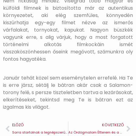
Nem ritkaság mindez. Visegrád több magyar és
külföldi filmnek is biztosította már az autentikus
környezetet, aki elég szemfüles, könnyedén
kiszúrhatja egy-egy filmet nézve az ismerős
várfalakat, tornyokat, kapukat. Nagyon büszkék
vagyunk erre, s alig várjuk, hogy a most forgatott
történelmi alkotás filmkockáin ismét
visszaköszönhessen őseink megóvott, számunkra oly
fontos hagyatéka.
Január tehát közel sem eseménytelen errefelé. Ha Te
is erre jársz, sétálj le bátran akár csak a Salamon-
torony felé, s persze tiszteletben tartva a lezárásokat,
elkerítéseket, tekintsd meg Te is bátran ezt az
izgalmas kis világot.
ELŐZŐ
KÖVETKEZŐ
Sorra startolnak a legnépszerűbb visegrádi szolgáltatások
Az Ördögmalom Étterem és a Mogyoróhegy Étterem is sűrűbb nyitva tartással várja vendégeit