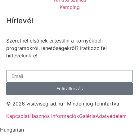
Kemping
Hírlevél
Szeretnél elsőnek értesülni a környékbeli
programokról, lehetőségekről? Iratkozz fel
hírlevelünkre!
Feliratkozás
© 2026 visitvisegrad.hu– Minden jog fenntartva
Kapcsolat
Hasznos információk
Galéria
Adatvédelem
Hungarian