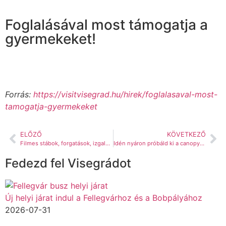
Foglalásával most támogatja a
gyermekeket!
Forrás:
https://visitvisegrad.hu/hirek/foglalasaval-most-
tamogatja-gyermekeket
ELŐZŐ
KÖVETKEZŐ
Filmes stábok, forgatások, izgalmas díszletek Visegrádon
Idén nyáron próbáld ki a canopyt Te is!
Fedezd fel Visegrádot
Új helyi járat indul a Fellegvárhoz és a Bobpályához
2026-07-31