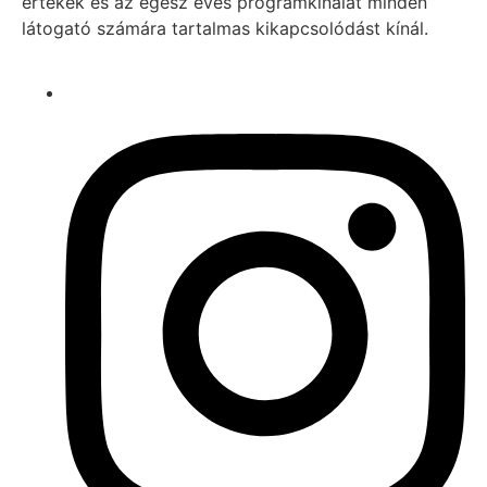
értékek és az egész éves programkínálat minden
látogató számára tartalmas kikapcsolódást kínál.