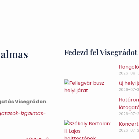
galmas
Fedezd fel Visegrádot
Hangoló 
2026-08-
Új helyi
2026-07-3
Határon 
rgatás Visegrádon.
látogat
rgatasok-izgalmas-
2026-07-
Koncert
2026-07-