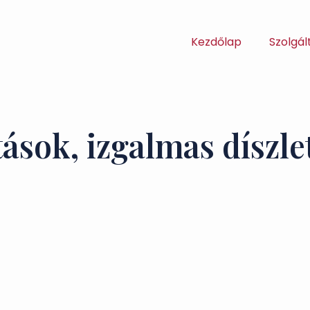
Kezdőlap
Szolgál
tások, izgalmas díszl