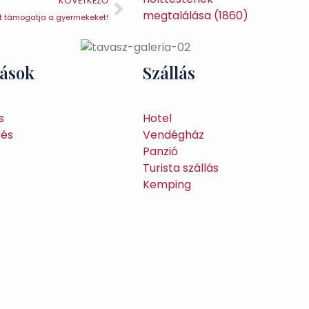
KÖVETKEZŐ
t támogatja a gyermekeket!
tások
Szállás
s
Hotel
tés
Vendégház
Panzió
Turista szállás
Kemping