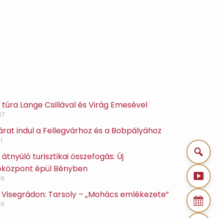
túra Lange Csillával és Virág Emesével
07
 járat indul a Fellegvárhoz és a Bobpályához
1
átnyúló turisztikai összefogás: Új
óközpont épül Bényben
29
 Visegrádon: Tarsoly – „Mohács emlékezete”
29