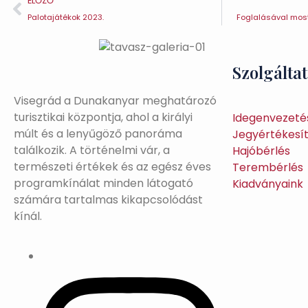
ELŐZŐ
Palotajátékok 2023.
Foglalásával mos
Szolgálta
Visegrád a Dunakanyar meghatározó
turisztikai központja, ahol a királyi
Idegenvezeté
múlt és a lenyűgöző panoráma
Jegyértékesí
találkozik. A történelmi vár, a
Hajóbérlés
természeti értékek és az egész éves
Terembérlés
programkínálat minden látogató
Kiadványaink
számára tartalmas kikapcsolódást
kínál.