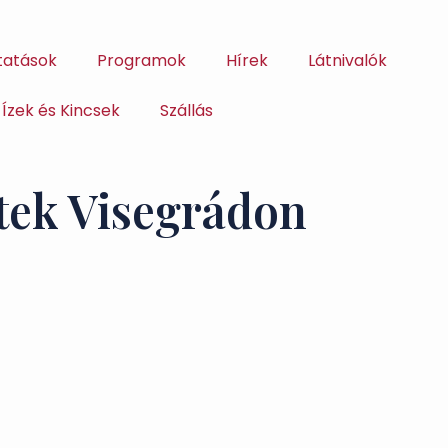
tatások
Programok
Hírek
Látnivalók
Ízek és Kincsek
Szállás
etek Visegrádon