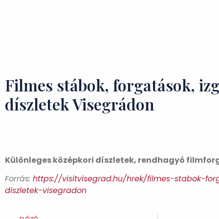
Filmes stábok, forgatások, iz
díszletek Visegrádon
Különleges középkori díszletek, rendhagyó filmfo
Forrás:
https://visitvisegrad.hu/hrek/filmes-stabok-fo
diszletek-visegradon