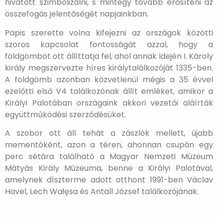
hivatott szimbolizálni, s mintegy tovább erősíteni az
összefogás jelentőségét napjainkban.
Papis szerette volna kifejezni az országok közötti
szoros kapcsolat fontosságát azzal, hogy a
földgömböt ott állíttatja fel, ahol annak idején I. Károly
király megszervezte híres királytalálkozóját 1335-ben.
A földgömb azonban közvetlenül mégis a 35 évvel
ezelőtti első V4 találkozónak állít emléket, amikor a
Királyi Palotában országaink akkori vezetői aláírták
együttműködési szerződésüket.
A szobor ott áll tehát a zászlók mellett, újabb
mementóként, azon a téren, ahonnan csupán egy
perc sétára található a Magyar Nemzeti Múzeum
Mátyás Király Múzeuma, benne a Királyi Palotával,
amelynek díszterme adott otthont 1991-ben Václav
Havel, Lech Wałęsa és Antall József találkozójának.