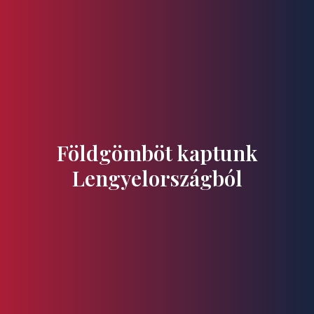
Ízek és Kincsek
Földgömböt kaptunk
Lengyelországból