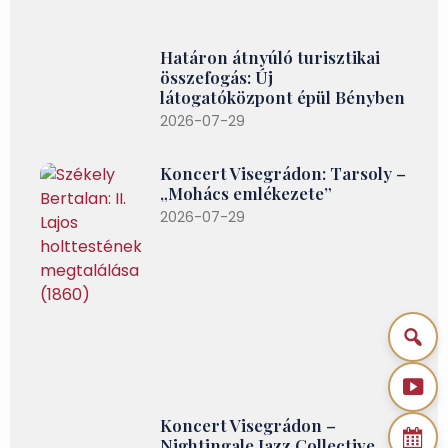
Határon átnyúló turisztikai
összefogás: Új
látogatóközpont épül Bényben
2026-07-29
Koncert Visegrádon: Tarsoly –
„Mohács emlékezete”
2026-07-29
Koncert Visegrádon –
Nightingale Jazz Collective