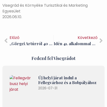
Visegrád és Környéke Turisztikai és Marketing
Egyesület
2026.06.10.
Előző
Következő
„Görgei Artúrról 40 év után újra Visegrádon” Történettudományi konferencia Visegrádon
Idén 41. alkalommal gyűlnek össze a lovagok a Visegrádi Nemzetközi Palotajátékokon
Fedezd fel Visegrádot
Új helyi járat indul a
Fellegvárhoz és a Bobpályához
2026-07-31