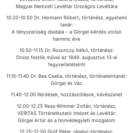
Magyar Nemzeti Levéltár Országos Levéltára
10.20-10.50 Dr. Hermann Róbert, történész, egyetemi
tanár:
A tényszerűség diadala – a Görgei-kérdés utolsó
harminc éve
10.50-11.15 Dr. Rosonczy Ildikó, történész:
Orosz festők művei az 1849. augusztus 13-ai
fegyverletételről
11.15-11.40 Dr. Bea Csaba, történész, történelemtanár:
Görgei és Vác
11.40-12.00 Kérdések, hozzászólások, kávészünet
12.00-12.25 Ress-Wimmer Zoltán, történész,
VERITAS Történetkutató Intézet és Levéltár:
Görgei Artúr és a honvédegyleti mozgalom
12.25-12.50 Gróf Péter, régész-történész: