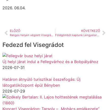
2026. 06.04.
ELŐZŐ
KÖVETKEZŐ
Rangos helyen végzett Visegrád 2025-ben a vendégéjszakák számát tekintve
Földgömböt kaptunk Lengyelországból
Fedezd fel Visegrádot
Új helyi járat indul a Fellegvárhoz és a Bobpályához
2026-07-31
Határon átnyúló turisztikai összefogás: Új
látogatóközpont épül Bényben
2026-07-29
Koncert Visegrádon: Tarsoly – „Mohács emlékezete”