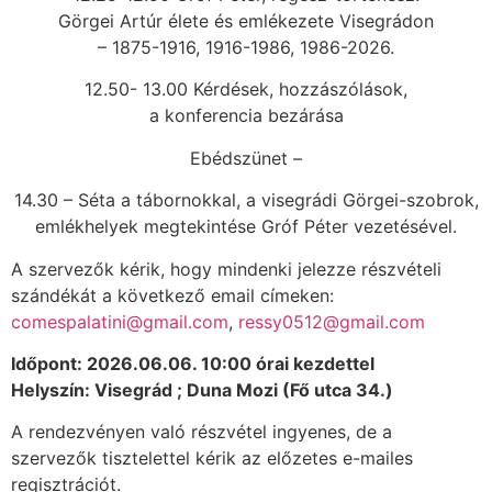
Görgei Artúr élete és emlékezete Visegrádon
– 1875-1916, 1916-1986, 1986-2026.
12.50- 13.00 Kérdések, hozzászólások,
a konferencia bezárása
Ebédszünet –
14.30 – Séta a tábornokkal, a visegrádi Görgei-szobrok,
emlékhelyek megtekintése Gróf Péter vezetésével.
A szervezők kérik, hogy mindenki jelezze részvételi
szándékát a következő email címeken:
comespalatini@gmail.com
,
ressy0512@gmail.com
Időpont: 2026.06.06. 10:00 órai kezdettel
Helyszín: Visegrád ; Duna Mozi (Fő utca 34.)
A rendezvényen való részvétel ingyenes, de a
szervezők tisztelettel kérik az előzetes e-mailes
regisztrációt.