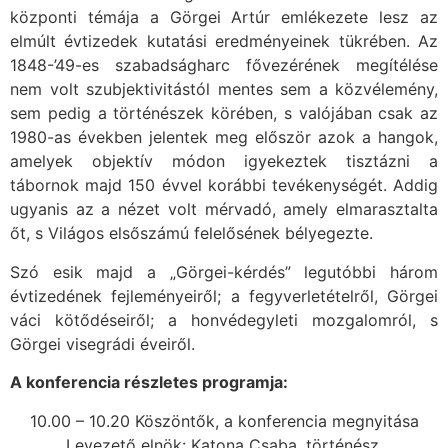
központi témája a Görgei Artúr emlékezete lesz az
elmúlt évtizedek kutatási eredményeinek tükrében. Az
1848-’49-es szabadságharc fővezérének megítélése
nem volt szubjektivitástól mentes sem a közvélemény,
sem pedig a történészek körében, s valójában csak az
1980-as években jelentek meg először azok a hangok,
amelyek objektív módon igyekeztek tisztázni a
tábornok majd 150 évvel korábbi tevékenységét. Addig
ugyanis az a nézet volt mérvadó, amely elmarasztalta
őt, s Világos elsőszámú felelősének bélyegezte.
Szó esik majd a „Görgei-kérdés” legutóbbi három
évtizedének fejleményeiről; a fegyverletételről, Görgei
váci kötődéseiről; a honvédegyleti mozgalomról, s
Görgei visegrádi éveiről.
A konferencia részletes programja:
10.00 – 10.20 Köszöntők, a konferencia megnyitása
Levezető elnök: Katona Csaba, történész,