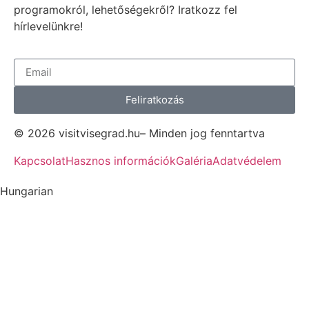
programokról, lehetőségekről? Iratkozz fel
hírlevelünkre!
Feliratkozás
© 2026 visitvisegrad.hu– Minden jog fenntartva
Kapcsolat
Hasznos információk
Galéria
Adatvédelem
Hungarian