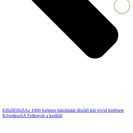
Előző
Előző
Az 1000 forintos hátoldalát díszítő kút rövid története
Következő
A Fellegvár a kertből