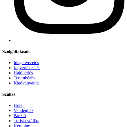
Szolgáltatások
Idegenvezetés
Jegyértékesítés
Hajóbérlés
Terembérlés
Kiadványaink
Szállás
Hotel
Vendégház
Panzió
Turista szállás
Kemping