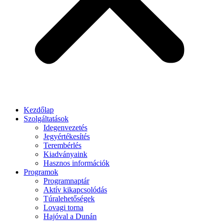
Kezdőlap
Szolgáltatások
Idegenvezetés
Jegyértékesítés
Terembérlés
Kiadványaink
Hasznos információk
Programok
Programnaptár
Aktív kikapcsolódás
Túralehetőségek
Lovagi torna
Hajóval a Dunán