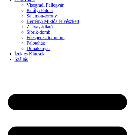
Visegrádi Fellegvár
Királyi Palota
Salamon-torony
Bertényi Miklós Füvészkert
Zsitvay-kilátó
Sibrik-domb
Főesperesi templom
Palotaház
Dunakanyar
Ízek és Kincsek
Szállás