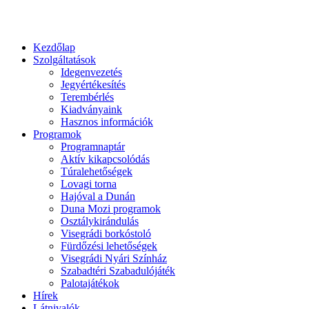
Kezdőlap
Szolgáltatások
Idegenvezetés
Jegyértékesítés
Terembérlés
Kiadványaink
Hasznos információk
Programok
Programnaptár
Aktív kikapcsolódás
Túralehetőségek
Lovagi torna
Hajóval a Dunán
Duna Mozi programok
Osztálykirándulás
Visegrádi borkóstoló
Fürdőzési lehetőségek
Visegrádi Nyári Színház
Szabadtéri Szabadulójáték
Palotajátékok
Hírek
Látnivalók