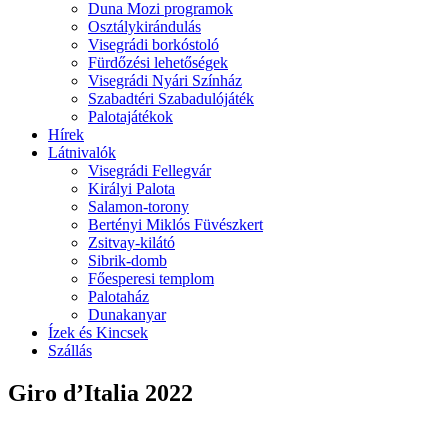
Duna Mozi programok
Osztálykirándulás
Visegrádi borkóstoló
Fürdőzési lehetőségek
Visegrádi Nyári Színház
Szabadtéri Szabadulójáték
Palotajátékok
Hírek
Látnivalók
Visegrádi Fellegvár
Királyi Palota
Salamon-torony
Bertényi Miklós Füvészkert
Zsitvay-kilátó
Sibrik-domb
Főesperesi templom
Palotaház
Dunakanyar
Ízek és Kincsek
Szállás
Giro d’Italia 2022