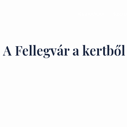
Kezdőlap
Szol
A Fellegvár a kertből