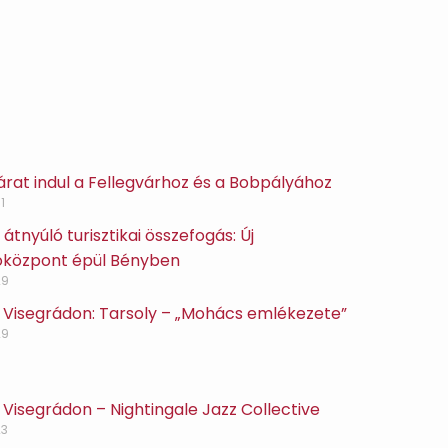
 járat indul a Fellegvárhoz és a Bobpályához
1
átnyúló turisztikai összefogás: Új
óközpont épül Bényben
29
 Visegrádon: Tarsoly – „Mohács emlékezete”
29
Visegrádon – Nightingale Jazz Collective
23