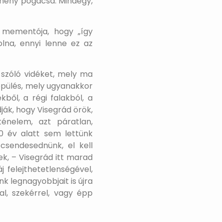
kemény pogácsa. Mindegy,
 mementója, hogy „így
olna, ennyi lenne ez az
a szóló vidéket, mely ma
lepülés, mely ugyanakkor
ből, a régi falakból, a
dják, hogy Visegrád örök,
énelem, azt páratlan,
50 év alatt sem lettünk
 csendesednünk, el kell
k, – Visegrád itt marad
j felejthetetlenségével,
k legnagyobbjait is újra
l, szekérrel, vagy épp