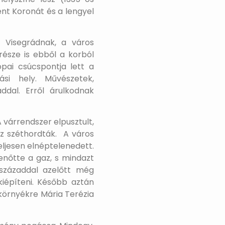
ent Koronát és a lengyel
t Visegrádnak, a város
észe is ebből a korból
pai csúcspontja lett a
ási hely. Művészetek,
ddal. Erről árulkodnak
 várrendszer elpusztult,
z széthordták. A város
eljesen elnéptelenedett.
enőtte a gaz, s mindazt
századdal azelőtt még
iépíteni. Később aztán
környékre Mária Terézia