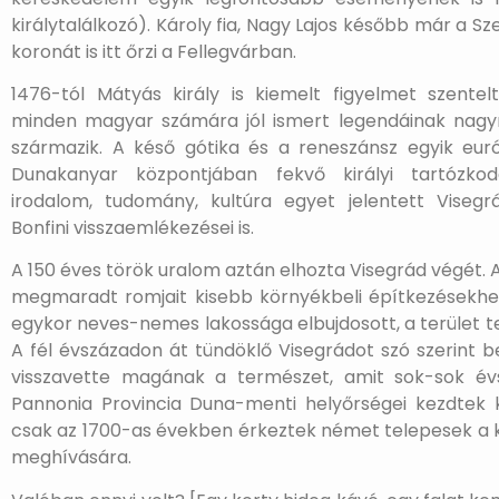
királytalálkozó). Károly fia, Nagy Lajos később már a Sz
koronát is itt őrzi a Fellegvárban.
1476-tól Mátyás király is kiemelt figyelmet szentel
minden magyar számára jól ismert legendáinak nagyr
származik. A késő gótika és a reneszánsz egyik euró
Dunakanyar központjában fekvő királyi tartózkod
irodalom, tudomány, kultúra egyet jelentett Visegrá
Bonfini visszaemlékezései is.
A 150 éves török uralom aztán elhozta Visegrád végét. A
megmaradt romjait kisebb környékbeli építkezésekhe
egykor neves-nemes lakossága elbujdosott, a terület t
A fél évszázadon át tündöklő Visegrádot szó szerint b
visszavette magának a természet, amit sok-sok év
Pannonia Provincia Duna-menti helyőrségei kezdtek k
csak az 1700-as években érkeztek német telepesek a 
meghívására.