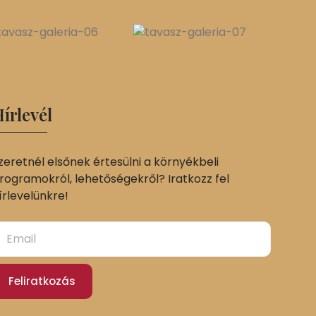
írlevél
zeretnél elsőnek értesülni a környékbeli
rogramokról, lehetőségekről? Iratkozz fel
írlevelünkre!
Feliratkozás