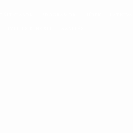
gáltatások
Programok
Hírek
Látniv
Ízek és Kincsek
Szállás