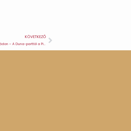
KÖVETKEZŐ
Gasztro-séták Visegrádon – A Duna-parttól a Pilis kapujáig