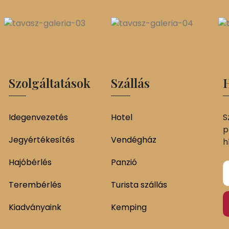
Szolgáltatások
Szállás
H
Idegenvezetés
Hotel
S
p
Jegyértékesítés
Vendégház
h
Hajóbérlés
Panzió
Terembérlés
Turista szállás
Kiadványaink
Kemping