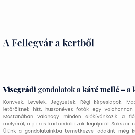
A Fellegvár a kertből
Visegrádi
gondolatok
a kávé mellé – a
Könyvek. Levelek. Jegyzetek. Régi képeslapok. Mo
letöröltnek hitt, huszonéves fotók egy valahonna
Mostanában valahogy minden előkívánkozik a fi
mélyéről, a poros kartondobozok legaljáról. Sokszor n
Ülünk a gondolatainkba temetkezve, odakint még k