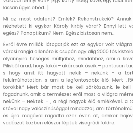
Valóban ennyi volt? [Egy korty hideg kávé, egy falat 
lassan úgyis ebéd…]
Mi az most odafent? Emlék? Rekonstrukció? Annak
nézhetett ki egykor Károly király vára”? Ennyi lett v
egész? Panoptikum? Nem. Egész biztosan nem…
Évről évre milliók látogatják ezt az egykor volt világr
városi rangja ellenére is csupán egy alig 2000 fős kiste
olyannyira hűséges múltjához, mindahhoz, ami a kövek
Pilisből árad, hogy lakói – akárcsak őseik – pontosan tu
s hogy amit itt hagyott nekik – nekünk – a tört
felülmúlhatatlan, s ami a legfontosabb: élő. Mert „1
törökké.” Mert bár most be kell zárkózzunk, le kell
fogadnunk, amit a természet erői most a világra mérne
nekünk – Nektek – , a régi nagyok élő emlékével, a tá
szóval nagy valószínűséggel mindazzal, ami történelmün
és újra magával ragadta ezer éven át, amikor hajóva
vadászat közben először léptek visegrádi földre.