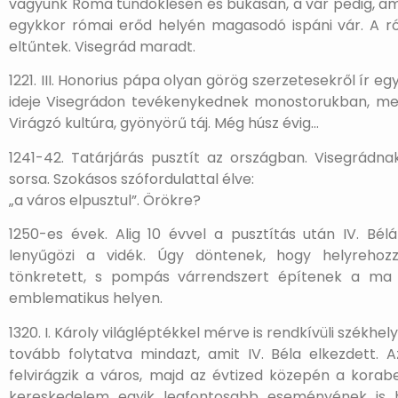
vagyunk Róma tündöklésén és bukásán, a vár pedig, ami
egykkor római erőd helyén magasodó ispáni vár. A ró
eltűntek. Visegrád maradt.
1221. III. Honorius pápa olyan görög szerzetesekről ír eg
ideje Visegrádon tevékenykednek monostorukban, mely
Virágzó kultúra, gyönyörű táj. Még húsz évig…
1241-42. Tatárjárás pusztít az országban. Visegrádn
sorsa. Szokásos szófordulattal élve:
„a város elpusztul”. Örökre?
1250-es évek. Alig 10 évvel a pusztítás után IV. Bélá
lenyűgözi a vidék. Úgy döntenek, hogy helyrehozz
tönkretett, s pompás várrendszert építenek a ma 
emblematikus helyen.
1320. I. Károly világléptékkel mérve is rendkívüli székhel
tovább folytatva mindazt, amit IV. Béla elkezdett.
felvirágzik a város, majd az évtized közepén a korab
kereskedelem egyik legfontosabb eseményének is he