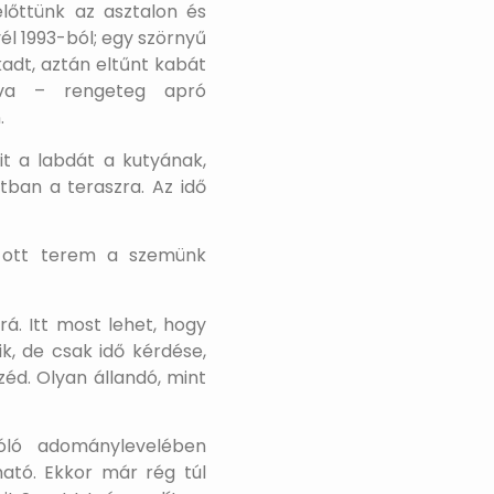
lőttünk az asztalon és
él 1993-ból; egy szörnyű
adt, aztán eltűnt kabát
lva – rengeteg apró
.
it a labdát a kutyának,
ban a teraszra. Az idő
l ott terem a szemünk
rá. Itt most lehet, hogy
ik, de csak idő kérdése,
éd. Olyan állandó, mint
zóló adománylevelében
ató. Ekkor már rég túl