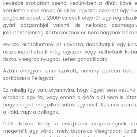
kevésbé szokatlan csend, kezünkben a kihűlt kávé, e
körülötte a sok kacat, és akkor egyszer csak ott egy lev
pogácsarecept a 2000-es évek elejéről; egy rég elszak
gyári pótgombjai valami kis nejlonba csomago
jelentéktelenség. Körbevesznek és nem hagynak békén
Persze kisétálhatunk az udvarra, dobálhatjuk egy kics
összesöpörhetünk még egyszer, vagy kiülhetünk kabát
tiszta. Visegrád nyugodt. Lehet gondolkodni.
Aztán ahogyan lenni szokott, néhány percen belü
sarkában a Fellegvár.
Ez mindig így van, olyannyira, hogy ügyet sem vetünk 
eltakarja egy fal, vagy onnan a diófa alól nem is látsz
hogy megint megpillantsátok egymást. Különös szomsz
a Hold, vagy a csillagok.
1009. István király a veszprémi püspökségnek s
megemlít egy várat, mely bizonyos Visegrádon találh