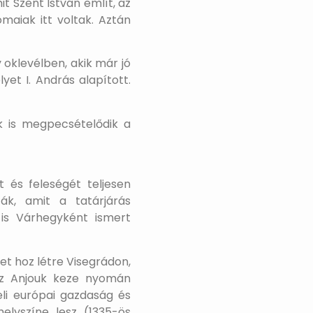
t Szent István említ, az
maiak itt voltak. Aztán
y oklevélben, akik már jó
et I. András alapított.
ak is megpecsételődik a
t és feleségét teljesen
ák, amit a tatárjárás
is Várhegyként ismert
yet hoz létre Visegrádon,
 Az Anjouk keze nyomán
eli európai gazdaság és
lyszíne lesz (1335-ös