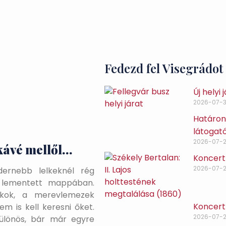
Fedezd fel Visegrádot
Új helyi
2026-07-3
Határon 
látogat
2026-07-
 kávé mellől…
Koncert
2026-07-
dernebb lelkeknél rég
n lementett mappában.
ókok, a merevlemezek
Koncert 
em is kell keresni őket.
2026-07-
ülönös, bár már egyre