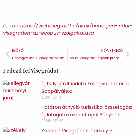
Forrás:
https://visitvisegrad.hu/hirek/hetvegen-indul-
visegradon-az-ecobus-szolgaltatasa
ELŐZŐ
KÖVETKEZŐ
Hétvégén indul Visegrádon az Ecobus szolgáltatása
Top 12. Visegrád legjobb programjai (2.)
Fedezd fel Visegrádot
Új helyi járat indul a Fellegvárhoz és a
Bobpályához
2026-07-31
Határon átnyúló turisztikai összefogás:
Új látogatóközpont épül Bényben
2026-07-29
Koncert Visegrádon: Tarsoly –