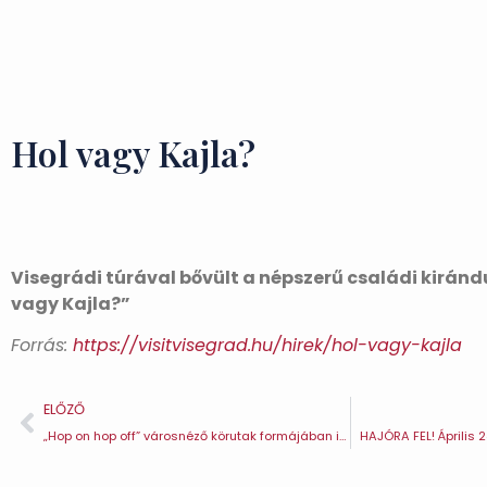
Hol vagy Kajla?
Visegrádi túrával bővült a népszerű családi kirán
vagy Kajla?”
Forrás:
https://visitvisegrad.hu/hirek/hol-vagy-kajla
ELŐZŐ
„Hop on hop off” városnéző körutak formájában is megismerheted április 24-től Visegrádot
HAJÓRA FEL! Április 