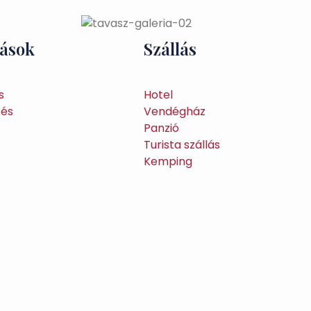
tások
Szállás
s
Hotel
tés
Vendégház
Panzió
Turista szállás
Kemping