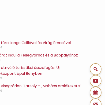
túra Lange Csillával és Virág Emesével
07
 járat indul a Fellegvárhoz és a Bobpályához
1
átnyúló turisztikai összefogás: Új
óközpont épül Bényben
29
 Visegrádon: Tarsoly – „Mohács emlékezete”
29