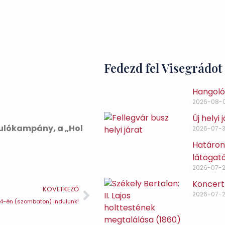
Fedezd fel Visegrádot
Hangoló 
2026-08-
Új helyi
dulókampány, a „Hol
2026-07-3
Határon 
látogat
2026-07-
Koncert
KÖVETKEZŐ
2026-07-
24-én (szombaton) indulunk!