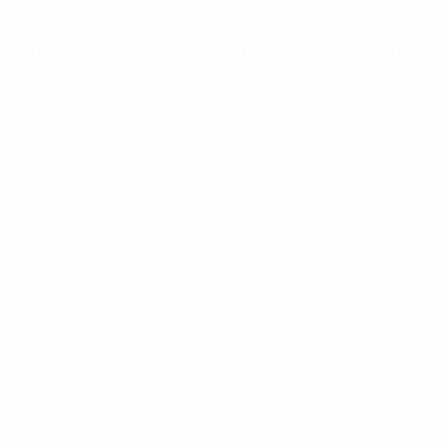
gáltatások
Programok
Hírek
Látniv
Ízek és Kincsek
Szállás