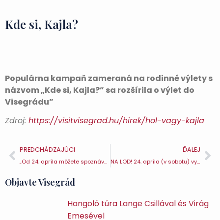
Kde si, Kajla?
Populárna kampaň zameraná na rodinné výlety s
názvom „Kde si, Kajla?” sa rozšírila o výlet do
Visegrádu”
Zdroj:
https://visitvisegrad.hu/hirek/hol-vagy-kajla
PREDCHÁDZAJÚCI
ĎALEJ
„Od 24. apríla môžete spoznávať Visegrád aj prostredníctvom vyhliadkových okružných jázd typu ”hop on hop off“
NA LOD! 24. apríla (v sobotu) vyplávame!
Objavte Visegrád
Hangoló túra Lange Csillával és Virág
Emesével