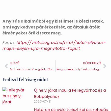
A nyitás alkalmából egy kisfilmet is készítettek,
ami egy kedves pár érkezését, az általuk átélt
élményeket örökítette meg.
Forrás:
https://visitvisegrad.hu/hirek/hotel-silvanus-
majus-elejen-ujra-megnyitotta-kapuit
ELŐZŐ
KÖVETKEZŐ
Makovecz Imre Visegrádja 2. rész – Az Erdei Művelődés Háza
Bringapumpapályával gazdagodott Visegrád
Fedezd fel Visegrádot
Új helyi járat indul a Fellegvárhoz és a
Bobpályához
2026-07-31
Határon átnyúló turisztikai összefogás: