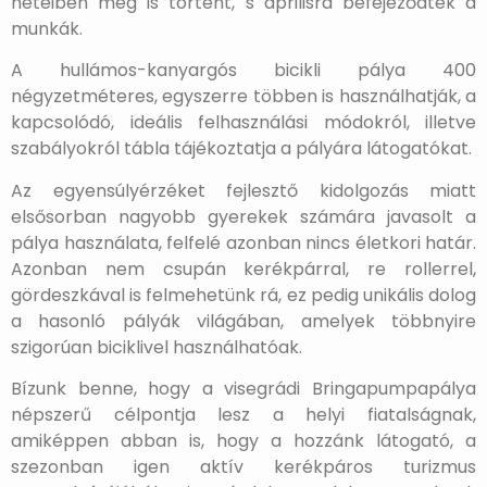
heteiben meg is történt, s áprilisra befejeződtek a
munkák.
A hullámos-kanyargós bicikli pálya 400
négyzetméteres, egyszerre többen is használhatják, a
kapcsolódó, ideális felhasználási módokról, illetve
szabályokról tábla tájékoztatja a pályára látogatókat.
Az egyensúlyérzéket fejlesztő kidolgozás miatt
elsősorban nagyobb gyerekek számára javasolt a
pálya használata, felfelé azonban nincs életkori határ.
Azonban nem csupán kerékpárral, re rollerrel,
gördeszkával is felmehetünk rá, ez pedig unikális dolog
a hasonló pályák világában, amelyek többnyire
szigorúan biciklivel használhatóak.
Bízunk benne, hogy a visegrádi Bringapumpapálya
népszerű célpontja lesz a helyi fiatalságnak,
amiképpen abban is, hogy a hozzánk látogató, a
szezonban igen aktív kerékpáros turizmus