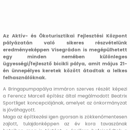
Az Aktív- és Ökoturisztikai Fejlesztési Központ
pályázatán való sikeres részvételünk
eredményeképpen Visegrádon is megépülhetett
egy minden nemében különleges
ügyességi/fejlesztő bicikli pálya, amit május 21-
én ünnepélyes keretek között átadtak a lelkes
felhasználóknak.
A Bringapumpapálya immáron szerves részét képezi
a Ferencz Marcell építész által megálmodott Beatrix
Sportliget koncepciójának, amelyet az önkormányzat
is jóváhagyott.
Maga az építkezési igen gyorsan is zökkenőmentesen
zajlott, tulajdonképpen az év kora tavaszának