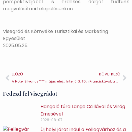
perspektívájából is érdekes dolgot tudtunk
megvalósítani településünkön.
Visegrád és Környéke Turisztikai és Marketing
Egyesület
2025.05.25.
ELŐZŐ
KÖVETKEZŐ
A Hotel Silvanus**** május elején újra megnyitotta kapuit
Interjú G. Tóth Franciskával, a Magyar Nemzeti Múzeum Babits Mihály Emlékházának irodalmi muzeológusával
Fedezd fel Visegrádot
Hangoló túra Lange Csillával és Virág
Emesével
2026-08-07
Új helyi járat indul a Fellegvárhoz és a