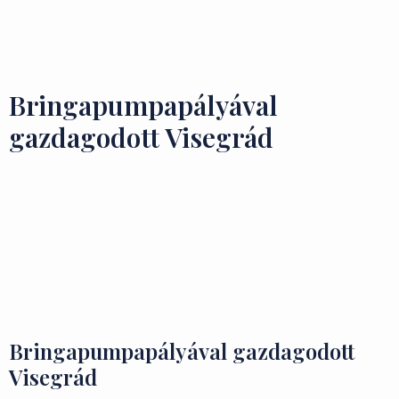
Ízek és Kincsek
Bringapumpapályával
gazdagodott Visegrád
Bringapumpapályával gazdagodott
Visegrád