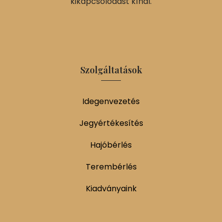
kikapcsolódást kínál.
Szolgáltatások
Idegenvezetés
Jegyértékesítés
Hajóbérlés
Terembérlés
Kiadványaink