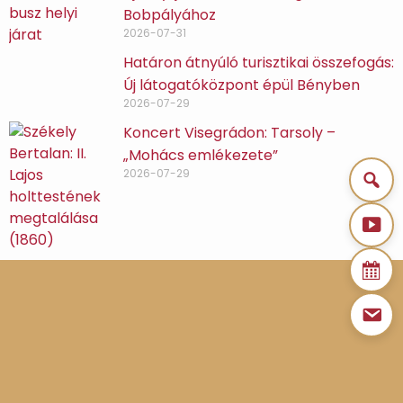
Bobpályához
2026-07-31
Határon átnyúló turisztikai összefogás:
Új látogatóközpont épül Bényben
2026-07-29
Koncert Visegrádon: Tarsoly –
„Mohács emlékezete”
2026-07-29