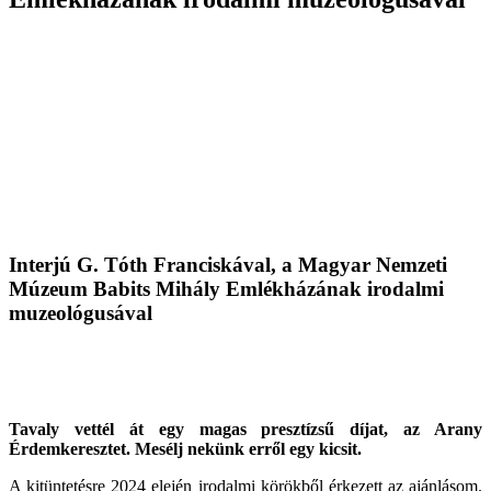
Interjú G. Tóth Franciskával, a Magyar Nemzeti
Múzeum Babits Mihály Emlékházának irodalmi
muzeológusával
Tavaly vettél át egy magas presztízsű díjat, az Arany
Érdemkeresztet. Mesélj nekünk erről egy kicsit.
A kitüntetésre 2024 elején irodalmi körökből érkezett az ajánlásom.