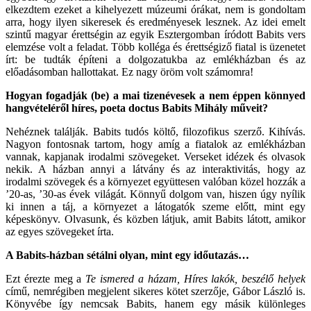
elkezdtem ezeket a kihelyezett múzeumi órákat, nem is gondoltam
arra, hogy ilyen sikeresek és eredményesek lesznek. Az idei emelt
szintű magyar érettségin az egyik Esztergomban íródott Babits vers
elemzése volt a feladat. Több kolléga és érettségiző fiatal is üzenetet
írt: be tudták építeni a dolgozatukba az emlékházban és az
előadásomban hallottakat. Ez nagy öröm volt számomra!
Hogyan fogadják (be) a mai tizenévesek a nem éppen könnyed
hangvételéről híres, poeta doctus Babits Mihály műveit?
Nehéznek találják. Babits tudós költő, filozofikus szerző. Kihívás.
Nagyon fontosnak tartom, hogy amíg a fiatalok az emlékházban
vannak, kapjanak irodalmi szövegeket. Verseket idézek és olvasok
nekik. A házban annyi a látvány és az interaktivitás, hogy az
irodalmi szövegek és a környezet együttesen valóban közel hozzák a
’20-as, ’30-as évek világát. Könnyű dolgom van, hiszen úgy nyílik
ki innen a táj, a környezet a látogatók szeme előtt, mint egy
képeskönyv. Olvasunk, és közben látjuk, amit Babits látott, amikor
az egyes szövegeket írta.
A Babits-házban sétálni olyan, mint egy időutazás…
Ezt érezte meg a
Te ismered a házam, Híres lakók, beszélő helyek
című, nemrégiben megjelent sikeres kötet szerzője, Gábor László is.
Könyvébe így nemcsak Babits, hanem egy másik különleges