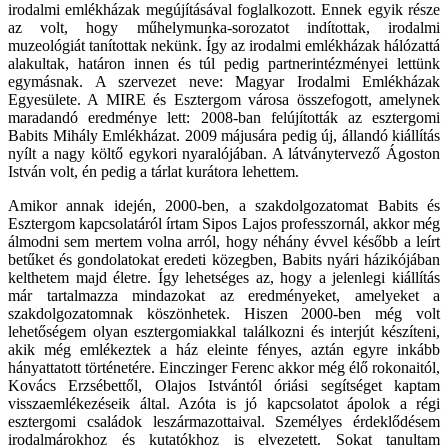
irodalmi emlékházak megújításával foglalkozott. Ennek egyik része
az volt, hogy műhelymunka-sorozatot indítottak, irodalmi
muzeológiát tanítottak nekünk. Így az irodalmi emlékházak hálózattá
alakultak, határon innen és túl pedig partnerintézményei lettünk
egymásnak. A szervezet neve: Magyar Irodalmi Emlékházak
Egyesülete. A MIRE és Esztergom városa összefogott, amelynek
maradandó eredménye lett: 2008-ban felújították az esztergomi
Babits Mihály Emlékházat. 2009 májusára pedig új, állandó kiállítás
nyílt a nagy költő egykori nyaralójában. A látványtervező Ágoston
István volt, én pedig a tárlat kurátora lehettem.
Amikor annak idején, 2000-ben, a szakdolgozatomat Babits és
Esztergom kapcsolatáról írtam Sipos Lajos professzornál, akkor még
álmodni sem mertem volna arról, hogy néhány évvel később a leírt
betűket és gondolatokat eredeti közegben, Babits nyári házikójában
kelthetem majd életre. Így lehetséges az, hogy a jelenlegi kiállítás
már tartalmazza mindazokat az eredményeket, amelyeket a
szakdolgozatomnak köszönhetek. Hiszen 2000-ben még volt
lehetőségem olyan esztergomiakkal találkozni és interjút készíteni,
akik még emlékeztek a ház eleinte fényes, aztán egyre inkább
hányattatott történetére. Einczinger Ferenc akkor még élő rokonaitól,
Kovács Erzsébettől, Olajos Istvántól óriási segítséget kaptam
visszaemlékezéseik által. Azóta is jó kapcsolatot ápolok a régi
esztergomi családok leszármazottaival. Személyes érdeklődésem
irodalmárokhoz és kutatókhoz is elvezetett. Sokat tanultam