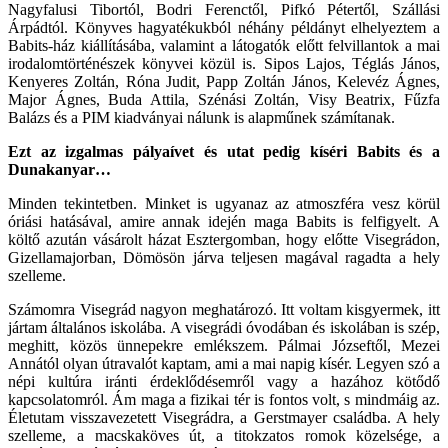
Nagyfalusi Tibortól, Bodri Ferenctől, Pifkó Pétertől, Szállási
Árpádtól. Könyves hagyatékukból néhány példányt elhelyeztem a
Babits-ház kiállításába, valamint a látogatók előtt felvillantok a mai
irodalomtörténészek könyvei közül is. Sipos Lajos, Téglás János,
Kenyeres Zoltán, Róna Judit, Papp Zoltán János, Kelevéz Ágnes,
Major Ágnes, Buda Attila, Szénási Zoltán, Visy Beatrix, Fűzfa
Balázs és a PIM kiadványai nálunk is alapműnek számítanak.
Ezt az izgalmas pályaívet és utat pedig kíséri Babits és a
Dunakanyar…
Minden tekintetben. Minket is ugyanaz az atmoszféra vesz körül
óriási hatásával, amire annak idején maga Babits is felfigyelt. A
költő azután vásárolt házat Esztergomban, hogy előtte Visegrádon,
Gizellamajorban, Dömösön járva teljesen magával ragadta a hely
szelleme.
Számomra Visegrád nagyon meghatározó. Itt voltam kisgyermek, itt
jártam általános iskolába. A visegrádi óvodában és iskolában is szép,
meghitt, közös ünnepekre emlékszem. Pálmai Józseftől, Mezei
Annától olyan útravalót kaptam, ami a mai napig kísér. Legyen szó a
népi kultúra iránti érdeklődésemről vagy a hazához kötődő
kapcsolatomról. Ám maga a fizikai tér is fontos volt, s mindmáig az.
Életutam visszavezetett Visegrádra, a Gerstmayer családba. A hely
szelleme, a macskaköves út, a titokzatos romok közelsége, a