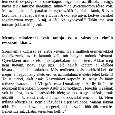
természeti szépségek, a somvirágos hegyoldal, az illatok, a nagy,
havas telek fafüstös hangulata, mind-mind gyerekkorom része volt.
Ma az ablakomból patakot és égbe szökő égerfákat látok, 8 éves
koromban a Fellegvárat és a Dunát. Akkor együgyű, kedves versikét
fogalmaztam meg: „A táj, a táj. Az gyönyörű.” Talán ma sem
tudnám jobban kifejezni.
Mennyi mindennek volt tanúja ez a város az elmúlt
évszázadokban…
Szerintem a kulcsszó ez: életre kelteni. Ha a múltbeli eseményekkel
foglalkozunk, azt is látnunk kell, mit hogyan tudunk folytatni.
Gyerekként már az első palotajátékokon ott lehettem. Akkor még
nem tudtam, hogy egy igazi, élő példát kaptam a későbbi
hivatásommal kapcsolatban. Más területen, más eszközökkel, de
mégis: a hagyomány éltető erő, és az irodalmat is életre lehet kelteni!
Te is tudod, akár csak Kosztolányi kapcsán is, hány és hány
művészt varázsolt el Visegrád és a Dunakanyar. Áprily itt élte le
időskorát (hasonlóan Görgey Artúr tábornokhoz), Hegedűs Gézának
volt itt háza, hosszabb-rövidebb ideig számos nagy költőnk, írónk
időzött itt, és most csak a huszadik századot emeltem ki. Nem
múltba révedés ez, nem elvágyódás a jelenvalóból. Valami sokkal
több. Ezt – azt hiszem – megérzi, aki hosszabb időt tölt errefelé.
Babits szerint: „Látni, teremteni kell…”