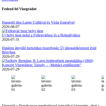
Fedezd fel Visegrádot
Hangoló túra Lange Csillával és Virág Emesével
2026-08-07
Új helyi járat indul a Fellegvárhoz és a Bobpályához
2026-07-31
Határon átnyúló turisztikai összefogás: Új látogatóközpont épül
Bényben
2026-07-29
Koncert Visegrádon: Tarsoly – „Mohács emlékezete”
2026-07-29
Visegrád a Dunakanyar meghatározó turisztikai központja, ahol a