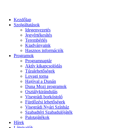
Kezdőlap
Szolgáltatások
Idegenvezetés
Jegyértékesítés
Terembérlés
Kiadványaink
Hasznos információk
Programok
Programnaptár
Aktív kikapcsolódás
Túralehetőségek
Lovagi torna
Hajóval a Dunán
Duna Mozi programok
Osztálykirándulás
Visegrádi borkóstoló
Fürdőzési lehetőségek
Visegrádi Nyári Színház
Szabadtéri Szabadulójáték
Palotajátékok
Hírek
Látnivalók