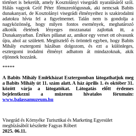
történet is bekerült, amely Kosztolányi visegrádi nyaralásáról szól.
Hálás vagyok Gróf Péter főmuzeológusnak, aki nemcsak Babits
dunakanyari, de Kosztolányi visegrádi élményeihez is szakirodalmi
adatokra hívta fel a figyelmemet. Talán nem is gondolja a
nagyközönség, hogy milyen fontos események, meghatározó
alkotók életének lényeges mozzanatai zajlottak itt, a
Dunakanyarban. Értékes pillanat az, amikor egy verset ott olvasunk
újra, ahol az született. Megtisztelő és örömteli egyben, hogy Babits
Mihály esztergomi házában dolgozom, és ezt a különleges,
esztergomi irodalmi élményt adhatom át mindazoknak, akik
eljönnek hozzánk.
*****
A Babits Mihály Emlékházat Esztergomban látogathatjuk meg
a Babits Mihály út 11. szám alatt. A ház április 1. és október 31.
között várja a látogatókat. Látogatás előtt érdemes
bejelentkezni a múzeum hivatalos fórumain:
www.balassamuzeum.hu
Visegrád és Környéke Turisztikai és Marketing Egyesület
megbízásából készítette Fagyas Róbert
2025. 06.11.