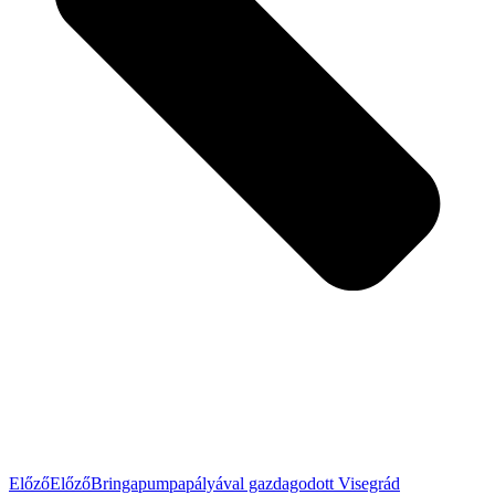
Előző
Előző
Bringapumpapályával gazdagodott Visegrád