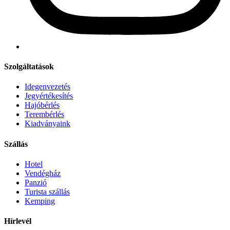
Szolgáltatások
Idegenvezetés
Jegyértékesítés
Hajóbérlés
Terembérlés
Kiadványaink
Szállás
Hotel
Vendégház
Panzió
Turista szállás
Kemping
Hírlevél