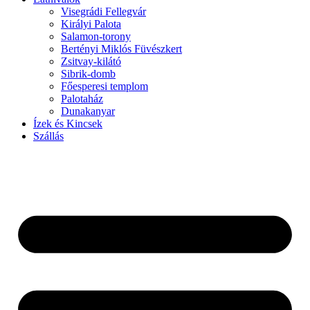
Visegrádi Fellegvár
Királyi Palota
Salamon-torony
Bertényi Miklós Füvészkert
Zsitvay-kilátó
Sibrik-domb
Főesperesi templom
Palotaház
Dunakanyar
Ízek és Kincsek
Szállás