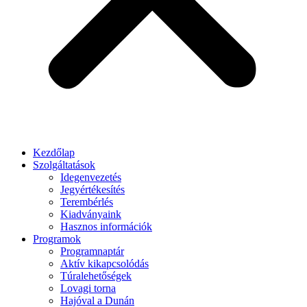
Kezdőlap
Szolgáltatások
Idegenvezetés
Jegyértékesítés
Terembérlés
Kiadványaink
Hasznos információk
Programok
Programnaptár
Aktív kikapcsolódás
Túralehetőségek
Lovagi torna
Hajóval a Dunán