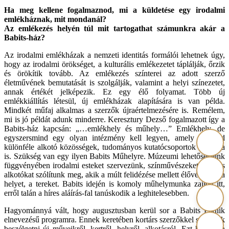
Ha meg kellene fogalmaznod, mi a küldetése egy irodalmi
emlékháznak, mit mondanál?
Az emlékezés helyén túl mit tartogathat számunkra akár a
Babits-ház?
Az irodalmi emlékházak a nemzeti identitás formálói lehetnek úgy,
hogy az irodalmi örökséget, a kulturális emlékezetet táplálják, őrzik
és örökítik tovább. Az emlékezés színterei az adott szerző
életművének bemutatását is szolgálják, valamint a helyi színezetet,
annak értékét jelképezik. Ez egy élő folyamat. Több új
emlékkiállítás létesül, új emlékházak alapítására is van példa.
Mindkét műfaj alkalmas a szerzők újraértelmezésére is. Remélem,
mi is jó példát adunk minderre. Keresztury Dezső fogalmazott így a
Babits-ház kapcsán: „…emlékhely és műhely…” Emlékhely, de
egyszersmind egy olyan intézmény kell legyen, amely teret ad
különféle alkotó közösségek, tudományos kutatócsoportok számára
is. Szükség van egy ilyen Babits Műhelyre. Múzeumi lehetőségeink
függvényében irodalmi esteket szervezünk, színművészeket, kortárs
alkotókat szólítunk meg, akik a múlt felidézése mellett élővé teszik a
helyet, a tereket. Babits idején is komoly műhelymunka zajlott itt,
erről talán a híres aláírás-fal tanúskodik a leghitelesebben.
Hagyománnyá vált, hogy augusztusban kerül sor a Babits Piknik
elnevezésű programra. Ennek keretében kortárs szerzőkkel szoktunk
beszélgetni új műveikről, kertről, helyről, alkotásról. Ezt követően