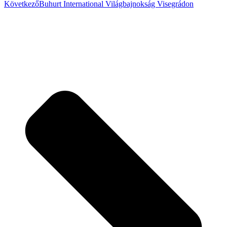
Következő
Buhurt International Világbajnokság Visegrádon