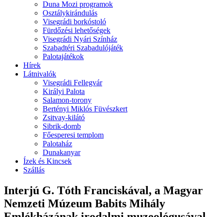
Duna Mozi programok
Osztálykirándulás
Visegrádi borkóstoló
Fürdőzési lehetőségek
Visegrádi Nyári Színház
Szabadtéri Szabadulójáték
Palotajátékok
Hírek
Látnivalók
Visegrádi Fellegvár
Királyi Palota
Salamon-torony
Bertényi Miklós Füvészkert
Zsitvay-kilátó
Sibrik-domb
Főesperesi templom
Palotaház
Dunakanyar
Ízek és Kincsek
Szállás
Interjú G. Tóth Franciskával, a Magyar
Nemzeti Múzeum Babits Mihály
Emlékházának irodalmi muzeológusával