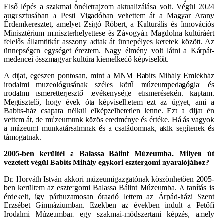
Első lépés a szakmai önéletrajzom aktualizálása volt. Végül 2024
augusztusában a Pesti Vigadóban vehettem át a Magyar Arany
Érdemkeresztet, amelyet Zsigó Róbert, a Kulturális és Innovációs
Minisztérium miniszterhelyettese és Závogyán Magdolna kultúráért
felelős államtitkár asszony adtak át ünnepélyes keretek között. Az
ünnepségen egységet éreztem. Nagy élmény volt látni a Kárpát-
medencei összmagyar kultúra kiemelkedő képviselőit.
A díjat, egészen pontosan, mint a MNM Babits Mihály Emlékház
irodalmi muzeológusának széles körű múzeumpedagógiai és
irodalmi ismeretterjesztő tevékenysége elismeréseként kaptam.
Megtisztelő, hogy évek óta képviselhetem ezt az ügyet, ami a
Babits-ház csapata nélkül elképzelhetetlen lenne. Ezt a díjat én
vettem át, de múzeumunk közös eredménye és értéke. Hálás vagyok
a múzeumi munkatársaimnak és a családomnak, akik segítenek és
támogatnak.
2005-ben kerültél a Balassa Bálint Múzeumba. Milyen út
vezetett végül Babits Mihály egykori esztergomi nyaralójához?
Dr. Horváth István akkori múzeumigazgatónak köszönhetően 2005-
ben kerültem az esztergomi Balassa Bálint Múzeumba. A tanítás is
érdekelt, így párhuzamosan óraadó lettem az Árpád-házi Szent
Erzsébet Gimnáziumban. Ezekben az években indult a Petőfi
Irodalmi Múzeumban egy szakmai-módszertani képzés, amely