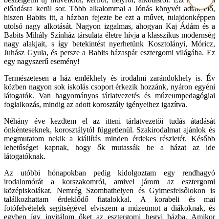
előadásra kerül sor. Több alkalommal a Jónás könyvét adták elő,
hiszen Babits itt, a házban fejezte be ezt a művet, tulajdonképpen
utolsó nagy alkotását. Nagyon izgalmas, ahogyan Kaj Ádám és a
Babits Mihály Színház társulata életre hívja a klasszikus modernség
nagy alakjait, s így betekintést nyerhetünk Kosztolányi, Móricz,
Juhász Gyula, és persze a Babits házaspár esztergomi világába. Ez
egy nagyszerű esemény!
Természetesen a ház emlékhely és irodalmi zarándokhely is. Év
közben nagyon sok iskolás csoport érkezik hozzánk, nyáron egyéni
látogatók. Van hagyományos tárlatvezetés és múzeumpedagógiai
foglalkozás, mindig az adott korosztály igényeihez igazítva.
Néhány éve kezdtem el az itteni tárlatvezetői tudás átadását
önkénteseknek, korosztálytól függetlenül. Szakirodalmat ajánlok és
megmutatom nekik a kiállítás minden érdekes részletét. Később
lehetőséget kapnak, hogy ők mutassák be a házat az ide
látogatóknak.
Az utóbbi hónapokban pedig kidolgoztam egy rendhagyó
irodalomórát a korszakomról, amivel járom az esztergomi
középiskolákat. Nemrég Szombathelyen és Gyimesfelsőlokon is
találkozhattam érdeklődő fiatalokkal. A korabeli és mai
fotófelvételek segítségével elviszem a múzeumot a diákoknak, és
egyben így invitálom őket az esztergomi hegyi házba. Amikor