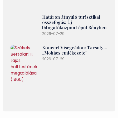
Határon átnyúló turisztikai
összefogás: Új
látogatóközpont épül Bényben
2026-07-29
Koncert Visegrádon: Tarsoly –
„Mohács emlékezete”
2026-07-29