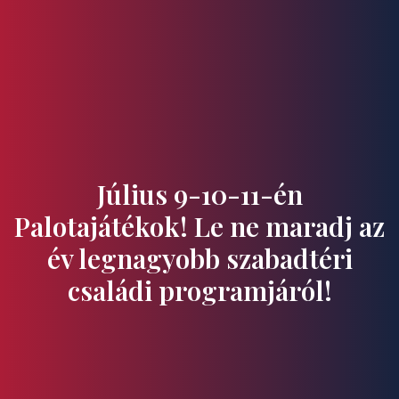
Ízek és Kincsek
Július 9-10-11-én
Palotajátékok! Le ne maradj az
év legnagyobb szabadtéri
családi programjáról!