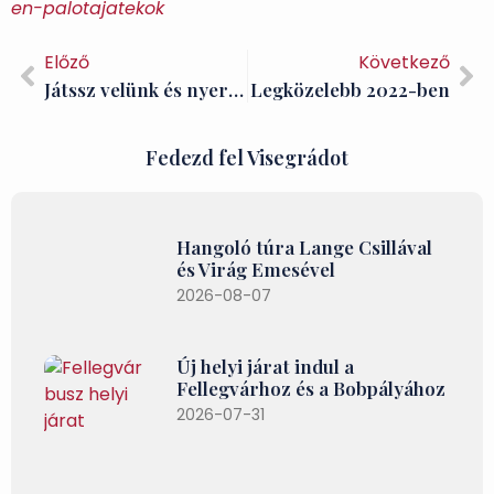
en-palotajatekok
Előző
Következő
Játssz velünk és nyerj páros wellness pihenést Visegrádon!
Legközelebb 2022-ben
Fedezd fel Visegrádot
Hangoló túra Lange Csillával
és Virág Emesével
2026-08-07
Új helyi járat indul a
Fellegvárhoz és a Bobpályához
2026-07-31