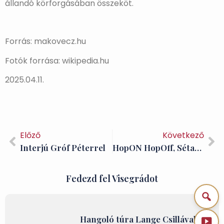
állandó körforgásában összeköt.
Forrás: makovecz.hu
Fotók forrása: wikipedia.hu
2025.04.11.
Előző
Következő
Interjú Gróf Péterrel
HopON HopOff, Sétahajó, Salamon-torony…
Fedezd fel Visegrádot
Hangoló túra Lange Csillával