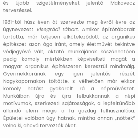
és újabb szigetélményeket jelentő Makovecz
tervezéssel.
1981-től húsz éven át szervezte meg évről évre az
úgynevezett
Visegrádi tábor
t. Amikor építőtáborait
tartotta, már teljesen elköteleződött az organikus
építészet azon ága iránt, amely életművét tekintve
védjegyévé vált, oktató munkájának köszönhetően
pedig komoly mértékben képviselteti magát a
magyar organikus építészeten keresztül mindmáig.
Gyermekkorának egy igen jelentős részét
Nagykapornakon töltötte, s vélhetően már ekkor
komoly hatást gyakorolt rá a népművészet.
Munkáiban újra és újra felbukkannak a népi
motívumok, szerkezeti sajátosságok, a legfeltűnőbb
állandó elem mégis a fa gazdag felhasználása.
Épületei valóban úgy hatnak, mintha onnan „nőttek”
volna ki, ahová tervezték őket.