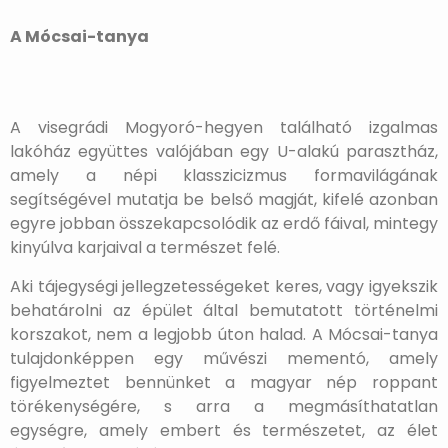
A Mócsai-tanya
A visegrádi Mogyoró-hegyen található izgalmas
lakóház együttes valójában egy U-alakú parasztház,
amely a népi klasszicizmus formavilágának
segítségével mutatja be belső magját, kifelé azonban
egyre jobban összekapcsolódik az erdő fáival, mintegy
kinyúlva karjaival a természet felé.
Aki tájegységi jellegzetességeket keres, vagy igyekszik
behatárolni az épület által bemutatott történelmi
korszakot, nem a legjobb úton halad. A Mócsai-tanya
tulajdonképpen egy művészi mementó, amely
figyelmeztet bennünket a magyar nép roppant
törékenységére, s arra a megmásíthatatlan
egységre, amely embert és természetet, az élet