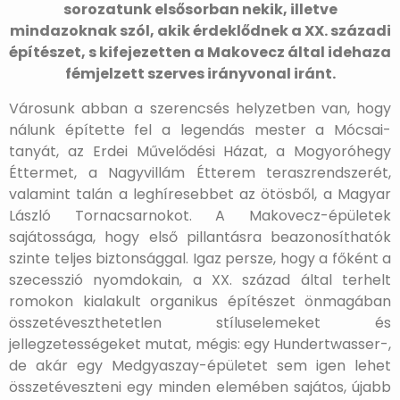
sorozatunk elsősorban nekik, illetve
mindazoknak szól, akik érdeklődnek a XX. századi
építészet, s kifejezetten a Makovecz által idehaza
fémjelzett szerves irányvonal iránt.
Városunk abban a szerencsés helyzetben van, hogy
nálunk építette fel a legendás mester a Mócsai-
tanyát, az Erdei Művelődési Házat, a Mogyoróhegy
Éttermet, a Nagyvillám Étterem teraszrendszerét,
valamint talán a leghíresebbet az ötösből, a Magyar
László Tornacsarnokot. A Makovecz-épületek
sajátossága, hogy első pillantásra beazonosíthatók
szinte teljes biztonsággal. Igaz persze, hogy a főként a
szecesszió nyomdokain, a XX. század által terhelt
romokon kialakult organikus építészet önmagában
összetéveszthetetlen stíluselemeket és
jellegzetességeket mutat, mégis: egy Hundertwasser-,
de akár egy Medgyaszay-épületet sem igen lehet
összetéveszteni egy minden elemében sajátos, újabb