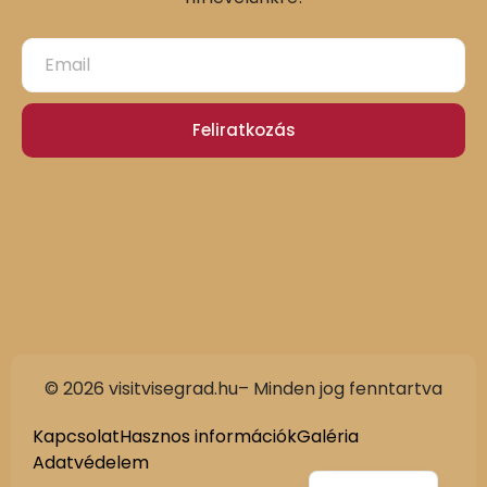
Feliratkozás
© 2026 visitvisegrad.hu– Minden jog fenntartva
Slovak
German
Kapcsolat
Hasznos információk
Galéria
Adatvédelem
English