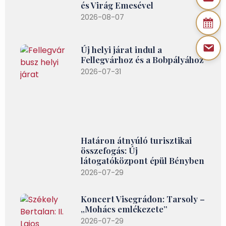
és Virág Emesével
2026-08-07
Új helyi járat indul a
Fellegvárhoz és a Bobpályához
2026-07-31
Határon átnyúló turisztikai
összefogás: Új
látogatóközpont épül Bényben
2026-07-29
Koncert Visegrádon: Tarsoly –
„Mohács emlékezete”
2026-07-29