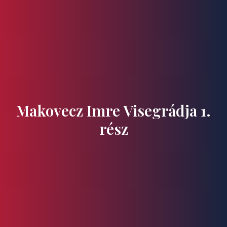
Ízek és Kincsek
Makovecz Imre Visegrádja 1.
rész