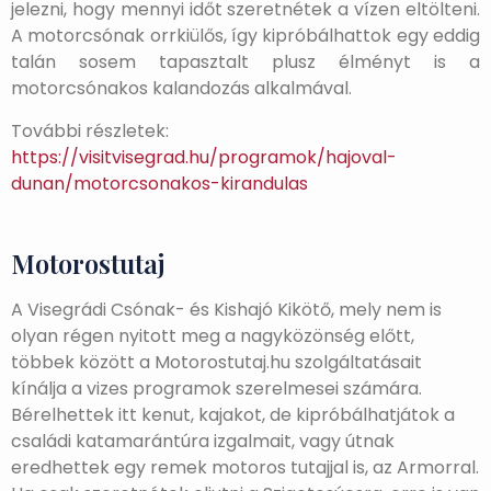
jelezni, hogy mennyi időt szeretnétek a vízen eltölteni.
A motorcsónak orrkiülős, így kipróbálhattok egy eddig
talán sosem tapasztalt plusz élményt is a
motorcsónakos kalandozás alkalmával.
További részletek:
https://visitvisegrad.hu/programok/hajoval-
dunan/motorcsonakos-kirandulas
Motorostutaj
A Visegrádi Csónak- és Kishajó Kikötő, mely nem is
olyan régen nyitott meg a nagyközönség előtt,
többek között a Motorostutaj.hu szolgáltatásait
kínálja a vizes programok szerelmesei számára.
Bérelhettek itt kenut, kajakot, de kipróbálhatjátok a
családi katamarántúra izgalmait, vagy útnak
eredhettek egy remek motoros tutajjal is, az Armorral.