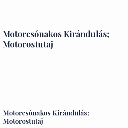
Ízek és Kincsek
Motorcsónakos Kirándulás;
Motorostutaj
Motorcsónakos Kirándulás;
Motorostutaj