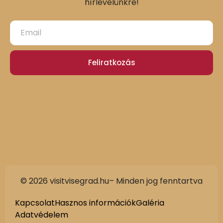
hírlevelünkre!
Feliratkozás
© 2026 visitvisegrad.hu– Minden jog fenntartva
Kapcsolat
Hasznos információk
Galéria
Adatvédelem