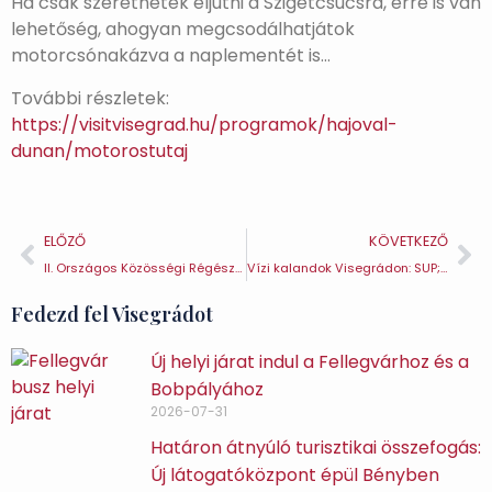
Ha csak szeretnétek eljutni a Szigetcsúcsra, erre is van
lehetőség, ahogyan megcsodálhatjátok
motorcsónakázva a naplementét is…
További részletek:
https://visitvisegrad.hu/programok/hajoval-
dunan/motorostutaj
ELŐZŐ
KÖVETKEZŐ
II. Országos Közösségi Régészeti Napok Visegrádon
Vízi kalandok Visegrádon: SUP; Fánkozás-Wakeboard
Fedezd fel Visegrádot
Új helyi járat indul a Fellegvárhoz és a
Bobpályához
2026-07-31
Határon átnyúló turisztikai összefogás:
Új látogatóközpont épül Bényben