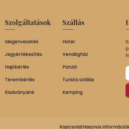
Szolgáltatások
Szállás
H
Idegenvezetés
Hotel
S
p
Jegyértékesítés
Vendégház
h
Hajóbérlés
Panzió
Terembérlés
Turista szállás
Kiadványaink
Kemping
Kapcsolat
Hasznos információ