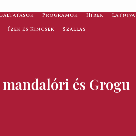
gáltatások
Programok
Hírek
Látniv
Ízek és Kincsek
Szállás
 mandalóri és Grogu