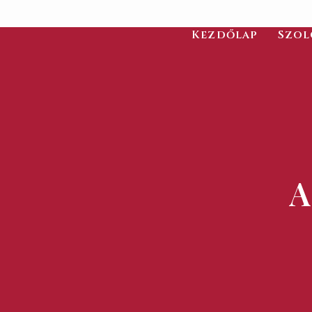
Kezdőlap
Szol
A