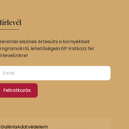
írlevél
zeretnél elsőnek értesülni a környékbeli
rogramokról, lehetőségekről? Iratkozz fel
írlevelünkre!
Feliratkozás
Slovak
German
k
Galéria
Adatvédelem
English