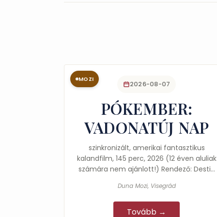
MOZI
2026-08-07
PÓKEMBER:
VADONATÚJ NAP
szinkronizált, amerikai fantasztikus
kalandfilm, 145 perc, 2026 (12 éven aluliak
számára nem ajánlott!) Rendező: Destin
Cretton Főszereplők: Tom Holland,
Duna Mozi, Visegrád
Zendaya,…
Tovább →