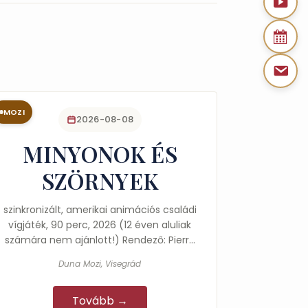
MOZI
2026-08-08
MINYONOK ÉS
SZÖRNYEK
szinkronizált, amerikai animációs családi
vígjáték, 90 perc, 2026 (12 éven aluliak
számára nem ajánlott!) Rendező: Pierre
Coffin Ez egy lármás,…
Duna Mozi, Visegrád
Tovább →