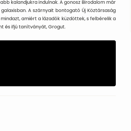
sabb kalandjukra indulnak. A gonosz Birodalom már
 galaxisban. A szárnyait bontogató Új Köztársaság
ndazt, amiért a lázadók küzdöttek, s felbérelik a
t és ifjú tanítványát, Grogut.