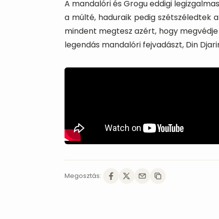
A mandalóri és Grogu eddigi legizgalma
a múlté, haduraik pedig szétszéledtek a
mindent megtesz azért, hogy megvédje mi
legendás mandalóri fejvadászt, Din Djarin
Megosztás: