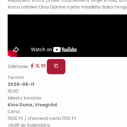
Republika, ktorá práve rozprestiera svoje krídla, u
lovca odmien Dina Djarina a jeho mladého žiaka Grogu
Zdieľanie:
Termín
2026-06-11
18:00
Miesto konania
Kino Duna, Visegrád
Cena
1500 Ft / zľavnená cena 1100 Ft
Uložiť do kalendára