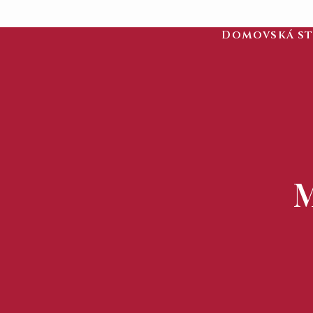
Domovská s
M