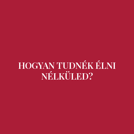
Ízek és Kincsek
HOGYAN TUDNÉK ÉLNI
NÉLKÜLED?