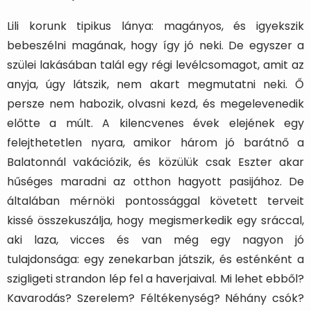
Lili korunk tipikus lánya: magányos, és igyekszik
bebeszélni magának, hogy így jó neki. De egyszer a
szülei lakásában talál egy régi levélcsomagot, amit az
anyja, úgy látszik, nem akart megmutatni neki. Ő
persze nem habozik, olvasni kezd, és megelevenedik
előtte a múlt. A kilencvenes évek elejének egy
felejthetetlen nyara, amikor három jó barátnő a
Balatonnál vakációzik, és közülük csak Eszter akar
hűséges maradni az otthon hagyott pasijához. De
általában mérnöki pontossággal követett terveit
kissé összekuszálja, hogy megismerkedik egy sráccal,
aki laza, vicces és van még egy nagyon jó
tulajdonsága: egy zenekarban játszik, és esténként a
szigligeti strandon lép fel a haverjaival. Mi lehet ebből?
Kavarodás? Szerelem? Féltékenység? Néhány csók?